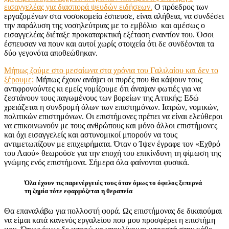
εισαγγελέας για διασπορά ψευδών ειδήσεων.
Ο πρόεδρος των
εργαζομένων στα νοσοκομεία έσπευσε, είναι αλήθεια, να συνδέσει
την παράλυση της νοσηλεύτριας με το εμβόλιο
και αμέσως ο
εισαγγελέας διέταξε προκαταρκτική εξέταση εναντίον του. Όσοι
έσπευσαν να πουν και αυτοί χωρίς στοιχεία ότι δε συνδέονται τα
δύο γεγονότα αποθεώθηκαν.
Μήπως ζούμε στο μεσαίωνα στα χρόνια του Γαλιλαίου και δεν το
ξέρουμε;
Μήπως έχουν ανάψει οι πυρές που θα κάψουν τους
αντιφρονούντες κι εμείς νομίζουμε ότι άναψαν φωτιές για να
ζεστάνουν τους παγωμένους των βορείων της Αττικής; Εδώ
χρειάζεται η συνδρομή όλων των επιστημόνων. Ιατρών, νομικών,
πολιτικών επιστημόνων. Οι επιστήμονες πρέπει να είναι ελεύθεροι
να επικοινωνούν με τους ανθρώπους και μόνο άλλοι επιστήμονες
και όχι εισαγγελείς και αστυνομικοί μπορούν να τους
αντιμετωπίζουν με επιχειρήματα. Όταν ο Ίψεν έγραφε τον «Εχθρό
του Λαού» θεωρούσε για την εποχή του επικίνδυνη τη φίμωση της
γνώμης ενός επιστήμονα. Σήμερα όλα φαίνονται φυσικά.
Όλα έχουν τις παρενέργειές τους όταν όμως το όφελος ξεπερνά
τη ζημία τότε εφαρμόζεται η θεραπεία
Θα επαναλάβω για πολλοστή φορά. Ως επιστήμονας δε δικαιούμαι
να είμαι κατά κανενός εργαλείου που μου προσφέρει η επιστήμη