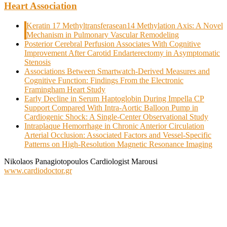
Heart Association
Keratin 17 Methyltransferasean14 Methylation Axis: A Novel
Mechanism in Pulmonary Vascular Remodeling
Posterior Cerebral Perfusion Associates With Cognitive
Improvement After Carotid Endarterectomy in Asymptomatic
Stenosis
Associations Between Smartwatch‐Derived Measures and
Cognitive Function: Findings From the Electronic
Framingham Heart Study
Early Decline in Serum Haptoglobin During Impella CP
Support Compared With Intra‐Aortic Balloon Pump in
Cardiogenic Shock: A Single‐Center Observational Study
Intraplaque Hemorrhage in Chronic Anterior Circulation
Arterial Occlusion: Associated Factors and Vessel‐Specific
Patterns on High‐Resolution Magnetic Resonance Imaging
Nikolaos Panagiotopoulos Cardiologist Marousi
www.cardiodoctor.gr