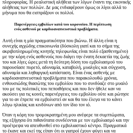
πληροφορίας. Η ρεαλιστική αλήθεια των λίγων έναντι της εικονικής
αλήθειας των πολλών. Δε μας ενδιαφέρουν όμως οι λίγοι αλλά το
μήνυμα που θα εισπράξουν οι πολλοί.
Παρενέργειες εμβολίων κατά του κορονοϊου. Η περίπτωση
ενός ασθενού με καρδιοαναπνευστικά προβλήματα.
Αυτή είναι η μία πραγματικότητα που βιώνω. Η άλλη είναι η
συνεχής αγχώδης επικοινωνία (δύσκολη γιατί και το σήμα της
ακριβοπληρωμένης κινητής τηλεφωνίας είναι πολύ εξασθενημένο)
με την κόρη ενός ασθενούς που διάγει την ένατη δεκαετία της ζωής
του και λίγες ώρες μετά τη δεύτερη δόση του εμβολιασμού του
παρουσίασε πυρετό, αδυναμία, καταβολή, μυαλγίες και σύγχυση,
αδυναμία και ληθαργική κατάσταση. Είναι ένας ασθενής με
καρδιοαναπνευστικά προβλήματα που παρακολουθώ χρόνια,
ενθουσιώδης θιασώτης του εμβολίου που το συνδύαζε στο μυαλό
του με τις πολιτικές του πεποιθήσεις και που δεν ήθελε καν να
ακούσει για τις κοινές παρενέργειες του εμβολίου ούτε και ρώτησε
για το αν έπρεπε να εμβολιστεί αν και θα του έλεγα να το κάνει
λόγω ηλικίας και κινδύνων από τον ίδιο τον ιό.
Όταν η κόρη του τρομοκρατημένη μου ανέφερε τα συμπτώματα,
της εξήγησα ότι πιθανότατα συνδέονται με τον εμβολιασμό και την
προέτρεψα να απευθυνθεί στο εμβολιαστικό κέντρο. Πραγματικά
το έκανε και εκεί της είπαν ότι οι γιατροί έχουν φύγει και να