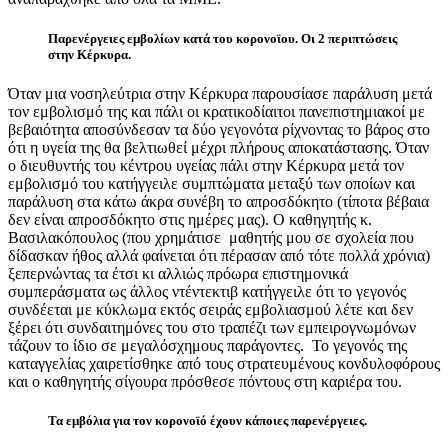
Παρενέργειες εμβολίων κατά του κορονοϊου. Οι 2 περιπτώσεις
στην Κέρκυρα.
Όταν μια νοσηλεύτρια στην Κέρκυρα παρουσίασε παράλυση μετά
τον εμβολισμό της και πάλι οι κρατικοδίαιτοι πανεπιστημιακοί με
βεβαιότητα αποσύνδεσαν τα δύο γεγονότα ρίχνοντας το βάρος στο
ότι η υγεία της θα βελτιωθεί μέχρι πλήρους αποκατάστασης. Όταν
ο διευθυντής του κέντρου υγείας πάλι στην Κέρκυρα μετά τον
εμβολισμό του κατήγγειλε συμπτώματα μεταξύ των οποίων και
παράλυση στα κάτω άκρα συνέβη το απροσδόκητο (τίποτα βέβαια
δεν είναι απροσδόκητο στις ημέρες μας). Ο καθηγητής κ.
Βασιλακόπουλος (που χρημάτισε
μαθητής μου σε σχολεία που
δίδασκαν ήθος αλλά φαίνεται ότι πέρασαν από τότε πολλά χρόνια)
ξεπερνώντας τα έτσι κι αλλιώς πρόωρα επιστημονικά
συμπεράσματα ως άλλος ντέντεκτιβ κατήγγειλε ότι το γεγονός
συνδέεται με κύκλωμα εκτός σειράς εμβολιασμού λέτε και δεν
ξέρει ότι συνδαιτημόνες του στο τραπέζι των εμπειρογνωμόνων
τάζουν το ίδιο σε μεγαλόσχημους παράγοντες.
Το γεγονός της
καταγγελίας χαιρετίσθηκε από τους στρατευμένους κονδυλοφόρους
και ο καθηγητής σίγουρα πρόσθεσε πόντους στη καριέρα του.
Τα εμβόλια για τον κορονοϊό έχουν κάποιες παρενέργειες.