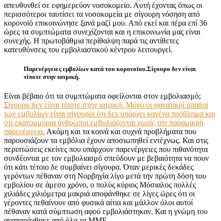
απευθυνθεί σε εφημερεύον νοσοκομείο. Αυτή έχοντας όπως οι
περισσότεροι ταυτίσει τα νοσοκομεία με σίγουρη νόσηση από
κορονοϊό επικοινώνησε ξανά μαζί μου. Από εκεί και πέρα επί 36
ώρες τα συμπτώματα συνεχίζονται και η επικοινωνία μας είναι
συνεχής. Η πρωτοβάθμια περίθαλψη παρά τις αντίθετες
κατευθύνσεις του εμβολιαστικού κέντρου λειτουργεί.
Παρενέργειες εμβολίων κατά του κορονοϊου.Σίγουρο δεν είναι
τίποτε στην ιατρική.
Είναι βέβαιο ότι τα συμπτώματα οφείλονται στον εμβολιασμό;
Σίγουρο δεν είναι τίποτε στην ιατρική. Μόνο οι φανατικοί οπαδοί
των εμβολίων είναι σίγουροι ότι δεν υπάρχει κανένα πρόβλημα και
ότι εκατομμύρια άνθρωποι εμβολιάζονται χωρίς την παραμικρή
παρενέργεια.
Ακόμη και τα κοινά και συχνά προβλήματα που
παρουσιάζουν τα εμβόλια έχουν αποσιωπηθεί εντέχνως. Και στις
περιπτώσεις εκείνες που υπάρχουν παρενέργειες που πιθανότητα
συνδέονται με τον εμβολιασμό σπεύδουν με βεβαιότητα να πουν
ότι κάτι τέτοιο δε συμβαίνει σίγουρα. Όταν μερικές δεκάδες
γερόντων πέθαναν στη Νορβηγία λίγο μετά την πρώτη δόση του
εμβολίου σε άμεσο χρόνο, ο πολύς κύριος Μόσιαλος πολλές
χιλιάδες χιλιόμετρα μακριά αποφάνθηκε σε λίγες ώρες ότι οι
γέροντες πεθαίνουν από φυσικά αίτια και μάλλον όλοι αυτοί
πέθαναν κατά σύμπτωση αφού εμβολιάστηκαν. Και η γνώμη του
αναπαράχθηκε από όλα τα ΜΜΕ.