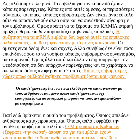
Ας μιλήσουμε ειλικρινά. Τα εμβόλια για τον κορονοϊό έχουν
κάποιες παρενέργειες. Κάποιες από αυτές άμεσες, οι περισσότερες
σύντομες και ήπιες, κάποιες σοβαρότερες. Δεν είναι πάντα εύκολο
ούτε να αποσυνδεθούν αλλά ούτε και να συνδεθούν σίγουρα με
τον εμβολιασμό. Όμως πρέπει να το ξέρουμε ότι ΚΑΜΙΑ ιατρική
πράξη ή θεραπεία δεν παρουσιάζει μηδενικές επιπλοκές.
Η
συζήτηση για τα mRNA εμβόλια δεν αφορά αυτές τις επιπλοκές
αλλά κάποιες που θα εμφανιστούν μετά μήνες και χρόνια.
Οι
άμεσες είναι δεδομένες και συχνές. Αλλά συνήθως δεν είναι τόσο
επικίνδυνες όσο το να νοσήσει κάποιος επιβαρυμένος οργανισμόες
από κορονοϊό. Όμως άλλο αυτό και άλλο να δημιουργούμε την
ψευδαίσθηση ότι δεν υπάρχουν παρενέργειες και το χειρότερο, να
απειλούμε όσους αναφέρονται σε αυτές.
Κάποιες σοβαρότερες
χώρες όπως οι Σκανδιναβικές προβληματίζονται και ψάχνουν.
Οι επιστήμονες πρέπει να είναι ελεύθεροι να επικοινωνούν με
τους ανθρώπους και μόνο άλλοι επιστήμονες και όχι
εισαγγελείς και αστυνομικοί μπορούν να τους αντιμετωπίζουν
με επιχειρήματα
Γιατί εδώ βρίσκεται η ουσία του προβλήματος. Όποιος σπιλώνει
ανθρώπους καταχειροκροτείται. Όποιος απλά εκφράζει την
αντίθετη άποψή του απειλείται.
Ο Μητροπολίτης Κυθήρων
εξέφρασε -την σωστή- άποψη ότι για τα εμβόλια έχουν
χρησιμοποιηθεί έμβρυα ανθρώπων και αμέσως επενέβη ο