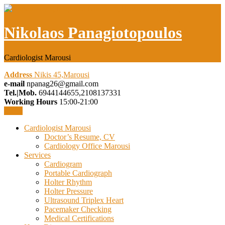
Nikolaos Panagiotopoulos
Cardiologist Marousi
Address
Nikis 45,Marousi
e-mail
npanag26@gmail.com
Tel.|Mob.
6944144655,2108137331
Working Hours
15:00-21:00
Menu
Cardiologist Marousi
Doctor’s Resume, CV
Cardiology Office Marousi
Services
Cardiogram
Portable Cardiograph
Holter Rhythm
Holter Pressure
Ultrasound Triplex Heart
Pacemaker Checking
Medical Certifications