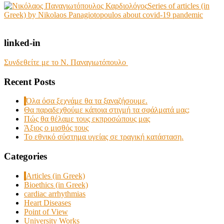
Series of articles (in
Greek) by Nikolaos Panagiotopoulos about covid-19 pandemic
linked-in
Συνδεθείτε με το Ν. Παναγιωτόπουλο
Recent Posts
Όλα όσα ξεχνάμε θα τα ξαναζήσουμε.
Θα παραδεχθούμε κάποια στιγμή τα σφάλματά μας;
Πώς θα θέλαμε τους εκπροσώπους μας
Άξιος ο μισθός τους
Το εθνικό σύστημα υγείας σε τραγική κατάσταση.
Categories
Articles (in Greek)
Bioethics (in Greek)
cardiac arrhythmias
Heart Diseases
Point of View
University Works