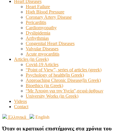
Heart Diseases
Heart Failure
High Blood Pressure
Coronary Artery Disease
Pericarditis
Cardiomyopathy
Dyslipidemia
Arrhythmias
Congenital Heart Diseases
Valvular Diseases
Acute myocarditis
Articles (in Greek)
Covid-19 Articles
“Point of View”, series of articles (greek)
Psychology of health(In Greek)
Approaching Chronic Disease(In Greek)
Bioethics (in Greek)
“Με Άποψη για την Υγεία”,σειρά άρθρων
University Works (in Greek)
Videos
Contact
Ελληνικά
English
Όταν οι κρατικοί επιστήμονες στα χρόνια του