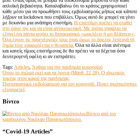
μου. Όπως όμως δε μπορώ να υποκλίνομαι μπροστά στην κάθε
απλοϊκή βεβαιότητα. Καταλαβαίνω ότι το κράτος χρησιμοποιεί
κάθε μέσο για να προωθήσει τους εμβολιασμούς μήπως και κάποτε
λήξουν τα lockdown που επιβάλλει. Όμως αυτό δε μπορεί να γίνει
με δεκανίκι μια ανάπηρη επιστήμη.
Η επιστήμη πρέπει να σταθεί
στο ύψος της και να είναι αντικειμενική. Με τρόπο νηφάλιο να
εξηγεί ότι πάντα ισχύει το Ιπποκρατικό «ωφελέειν ή μη βλάπτειν».
Όλα έχουν τις παρενέργειές τους όταν όμως το όφελος ξεπερνά τη
ζημία τότε εφαρμόζεται η θεραπεία.
Όλα τα άλλα είναι ανέντιμα
και κανείς τίμιος επιστήμονας δε θα πρέπει να τα δέχεται όσα
δευτερογενή οφέλη κι αν εισπράττει.
Tags:
Articles
,
Άρθρα για την πανδημία κορονοϊού
Post
Όπου το πτώμα εκεί και τα όρνεα (Ματθ. 22,28). Ο ιδιωτικός
τομέας στον καιρό της πανδημίας.
navigation
Πιστοποιητικό εμβολιασμού για τον κορονοϊό. Ποιες σκοπιμότητες
εξυπηρετεί;
Βίντεο
Βίντεο από τον
καρδιολόγο Νικόλαο Παναγιωτόπουλο.
“Covid-19 Articles”