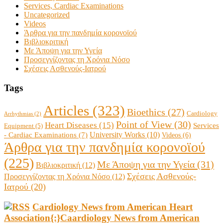
Services, Cardiac Examinations
Uncategorized
Videos
Άρθρα για την πανδημία κορονοϊού
Βιβλιοκριτική
Με Άποψη για την Υγεία
Προσεγγίζοντας τη Χρόνια Νόσο
Σχέσεις Ασθενούς-Ιατρού
Tags
Articles
(323)
Bioethics
(27)
Cardiology
Arrhythmias
(2)
Point of View
(30)
Heart Diseases
(15)
Services
Equipment
(5)
University Works
(10)
- Cardiac Examinations
(7)
Videos
(6)
Άρθρα για την πανδημία κορονοϊού
(225)
Με Άποψη για την Υγεία
(31)
Βιβλιοκριτική
(12)
Σχέσεις Ασθενούς-
Προσεγγίζοντας τη Χρόνια Νόσο
(12)
Ιατρού
(20)
Cardiology News from American Heart
Association{:}Caardiology News from American