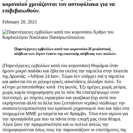
κορονοϊού χρειάζονται τον αστυφύλακα για να
επιβεβαιωθούν.
February 20, 2021
Παρενέργειες εμβολίων κατά του κορονοϊου.Η ρεαλιστική
αλήθεια των λίγων έναντι της εικονικής αλήθειας των πολλών.
(Παρενέργειες εμβολίων κατά του κορονοϊου) Θυμάμαι όταν
ήμουν μικρό παιδάκι και έβλεπα εκείνη την ταμπέλα στην πλατεία
της Δροσιάς: «Αθήναι 24 km». Τώρα δεν υπάρχει πιά η ταμπέλα
και φαίνεται ότι οι χιλιομετρικές αποστάσεις άλλαξαν πολύ. Το
κέντρο μετατοπίσθηκε κατά
έτη φωτός. Έξι ημέρες χωρίς ρεύμα,
χωρίς καμία πληροφόρηση για το πότε θα επιστρέψουμε στον
πολιτισμό, με σόμπες υγραερίου και γκαζάκια (όχι αυτά που
εκρήγνυνται αλλά τα άλλα που ζεσταίνουν νεράκι) νιώθουμε την
αναποτελεσματικότητα του κρατικού μηχανισμού που και πάλι στα
πληρωμένα ΜΜΕ μετατρέπεται σε θρίαμβο.
Όλα στον αγώνα για
την προπαγάνδα μια που τα πάντα στην εποχή μας είναι θέαμα.
Λίγοι ζουν την πραγματικότητα και οι πολλοί απλώς την
πληροφορούνται όπως τους την παρουσιάζουν οι επιστήμονες της