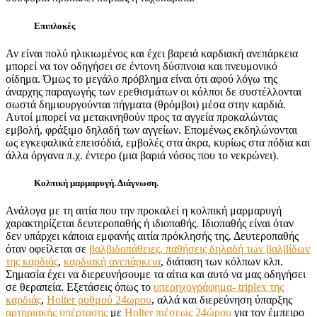
Επιπλοκές
Αν είναι πολύ ηλικιωμένος και έχει βαρειά καρδιακή ανεπάρκεια
μπορεί να τον οδηγήσει σε έντονη δύσπνοια και πνευμονικό
οίδημα. Όμως το μεγάλο πρόβλημα είναι ότι αφού λόγω της
άναρχης παραγωγής των ερεθισμάτων οι κόλποι δε συστέλλονται
σωστά δημιουργούνται πήγματα (θρόμβοι) μέσα στην καρδιά.
Αυτοί μπορεί να μετακινηθούν προς τα αγγεία προκαλώντας
εμβολή, φράξιμο δηλαδή των αγγείων. Επομένως εκδηλώνονται
ως εγκεφαλικά επεισόδιά, εμβολές στα άκρα, κυρίως στα πόδια και
άλλα όργανα π.χ. έντερο (μια βαριά νόσος που το νεκρώνει).
Κολπική μαρμαρυγή. Διάγνωση.
Ανάλογα με τη αιτία που την προκαλεί η κολπική μαρμαρυγή
χαρακτηρίζεται δευτεροπαθής ή ιδιοπαθής. Ιδιοπαθής είναι όταν
δεν υπάρχει κάποια εμφανής αιτία πρόκλησής της. Δευτεροπαθής
όταν οφείλεται σε
βαλβιδοπάθειες, παθήσεις δηλαδή των βαλβίδων
της καρδιάς
,
καρδιακή ανεπάρκεια
, διάταση των κόλπων κλπ.
Σημασία έχει να διερευνήσουμε τα αίτια και αυτό να μας οδηγήσει
σε θεραπεία. Εξετάσεις όπως το
υπερηχογράφημα- triplex της
καρδιάς
,
Holter ρυθμού 24ωρου
, αλλά και διερεύνηση ύπαρξης
αρτηριακής υπέρτασης
με
Holter πιέσεως 24ώρου
για τον έμπειρο