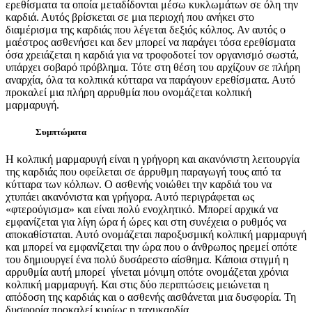
ερεθίσματα τα οποία μεταδίδονται μέσω κυκλωμάτων σε όλη την
καρδιά. Αυτός βρίσκεται σε μια περιοχή που ανήκει στο
διαμέρισμα της καρδιάς που λέγεται δεξιός κόλπος. Αν αυτός ο
μαέστρος ασθενήσει και δεν μπορεί να παράγει τόσα ερεθίσματα
όσα χρειάζεται η καρδιά για να τροφοδοτεί τον οργανισμό σωστά,
υπάρχει σοβαρό πρόβλημα. Τότε στη θέση του αρχίζουν σε πλήρη
αναρχία, όλα τα κολπικά κύτταρα να παράγουν ερεθίσματα. Αυτό
προκαλεί μια πλήρη αρρυθμία που ονομάζεται κολπική
μαρμαρυγή.
Συμπτώματα
Η κολπική μαρμαρυγή είναι η γρήγορη και ακανόνιστη λειτουργία
της καρδιάς που οφείλεται σε άρρυθμη παραγωγή τους από τα
κύτταρα των κόλπων. Ο ασθενής νοιώθει την καρδιά του να
χτυπάει ακανόνιστα και γρήγορα. Αυτό περιγράφεται ως
«φτερούγισμα» και είναι πολύ ενοχλητικό. Μπορεί αρχικά να
εμφανίζεται για λίγη ώρα ή ώρες και στη συνέχεια ο ρυθμός να
αποκαθίσταται. Αυτό ονομάζεται παροξυσμική κολπική μαρμαρυγή
και μπορεί να εμφανίζεται την ώρα που ο άνθρωπος ηρεμεί οπότε
του δημιουργεί ένα πολύ δυσάρεστο αίσθημα. Κάποια στιγμή η
αρρυθμία αυτή μπορεί
γίνεται μόνιμη οπότε ονομάζεται χρόνια
κολπική μαρμαρυγή. Και στις δύο περιπτώσεις μειώνεται η
απόδοση της καρδιάς και ο ασθενής αισθάνεται μια δυσφορία. Τη
δυσφορία προκαλεί κυρίως η ταχυκαρδία.