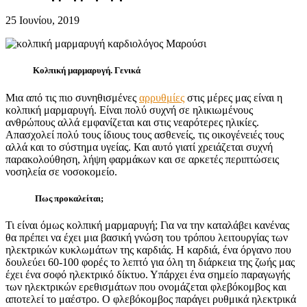
25 Ιουνίου, 2019
Κολπική μαρμαρυγή. Γενικά
Μια από τις πιο συνηθισμένες
αρρυθμίες
στις μέρες μας είναι η
κολπική μαρμαρυγή. Είναι πολύ συχνή σε ηλικιωμένους
ανθρώπους αλλά εμφανίζεται και στις νεαρότερες ηλικίες.
Απασχολεί πολύ τους ίδιους τους ασθενείς, τις οικογένειές τους
αλλά και το σύστημα υγείας. Και αυτό γιατί χρειάζεται συχνή
παρακολούθηση, λήψη φαρμάκων και σε αρκετές περιπτώσεις
νοσηλεία σε νοσοκομείο.
Πως προκαλείται;
Τι είναι όμως κολπική μαρμαρυγή; Για να την καταλάβει κανένας
θα πρέπει να έχει μια βασική γνώση του τρόπου λειτουργίας των
ηλεκτρικών κυκλωμάτων της καρδιάς. Η καρδιά, ένα όργανο που
δουλεύει 60-100 φορές το λεπτό για όλη τη διάρκεια της ζωής μας
έχει ένα σοφό ηλεκτρικό δίκτυο. Υπάρχει ένα σημείο παραγωγής
των ηλεκτρικών ερεθισμάτων που ονομάζεται φλεβόκομβος και
αποτελεί το μαέστρο. Ο φλεβόκομβος παράγει ρυθμικά ηλεκτρικά