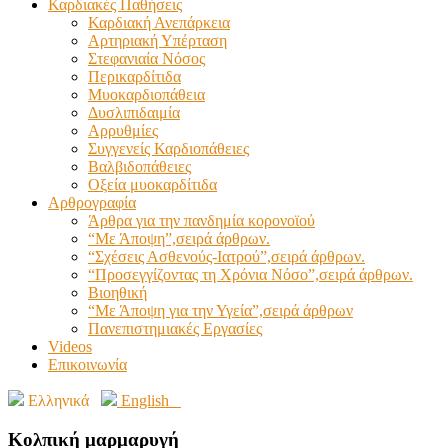
Καρδιακές Παθήσεις
Καρδιακή Ανεπάρκεια
Αρτηριακή Υπέρταση
Στεφανιαία Νόσος
Περικαρδίτιδα
Μυοκαρδιοπάθεια
Δυσλιπιδαιμία
Αρρυθμίες
Συγγενείς Καρδιοπάθειες
Βαλβιδοπάθειες
Οξεία μυοκαρδίτιδα
Αρθρογραφία
Άρθρα για την πανδημία κορονοϊού
“Με Άποψη”,σειρά άρθρων.
“Σχέσεις Ασθενούς-Ιατρού”,σειρά άρθρων.
“Προσεγγίζοντας τη Χρόνια Νόσο”,σειρά άρθρων.
Βιοηθική
“Με Άποψη για την Υγεία”,σειρά άρθρων
Πανεπιστημιακές Εργασίες
Videos
Επικοινωνία
Ελληνικά
English
Κολπική μαρμαρυγή