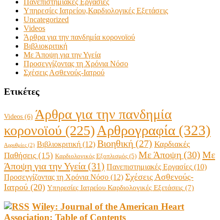
Πανεπιστημιακές Εργασίες
Υπηρεσίες Ιατρείου,Καρδιολογικές Εξετάσεις
Uncategorized
Videos
Άρθρα για την πανδημία κορονοϊού
Βιβλιοκριτική
Με Άποψη για την Υγεία
Προσεγγίζοντας τη Χρόνια Νόσο
Σχέσεις Ασθενούς-Ιατρού
Ετικέτες
Άρθρα για την πανδημία
Videos
(6)
Αρθρογραφία
(323)
κορονοϊού
(225)
Βιοηθική
(27)
Βιβλιοκριτική
(12)
Καρδιακές
Αρρυθμίες
(2)
Με Άποψη
(30)
Με
Παθήσεις
(15)
Καρδιολογικός Εξοπλισμός
(5)
Άποψη για την Υγεία
(31)
Πανεπιστημιακές Εργασίες
(10)
Σχέσεις Ασθενούς-
Προσεγγίζοντας τη Χρόνια Νόσο
(12)
Ιατρού
(20)
Υπηρεσίες Ιατρείου Καρδιολογικές Εξετάσεις
(7)
Wiley: Journal of the American Heart
Association: Table of Contents