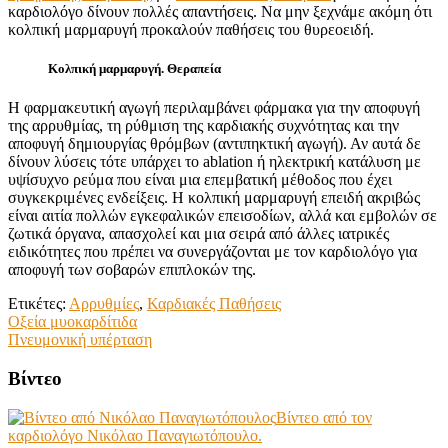
καρδιολόγο δίνουν πολλές απαντήσεις. Να μην ξεχνάμε ακόμη ότι
κολπική μαρμαρυγή προκαλούν παθήσεις του θυρεοειδή.
Κολπική μαρμαρυγή. Θεραπεία
Η φαρμακευτική αγωγή περιλαμβάνει φάρμακα για την αποφυγή
της αρρυθμίας, τη ρύθμιση της καρδιακής συχνότητας και την
αποφυγή δημιουργίας θρόμβων (αντιπηκτική αγωγή). Αν αυτά δε
δίνουν λύσεις τότε υπάρχει το ablation ή ηλεκτρική κατάλυση με
υψίσυχνο ρεύμα που είναι μια επεμβατική μέθοδος που έχει
συγκεκριμένες ενδείξεις. Η κολπική μαρμαρυγή επειδή ακριβώς
είναι αιτία πολλών εγκεφαλικών επεισοδίων, αλλά και εμβολών σε
ζωτικά όργανα, απασχολεί και μια σειρά από άλλες ιατρικές
ειδικότητες που πρέπει να συνεργάζονται με τον καρδιολόγο για
αποφυγή των σοβαρών επιπλοκών της.
Ετικέτες:
Αρρυθμίες
,
Καρδιακές Παθήσεις
Πλοήγηση
Οξεία μυοκαρδίτιδα
Πνευμονική υπέρταση
άρθρων
Βίντεο
Βίντεο από τον
καρδιολόγο Νικόλαο Παναγιωτόπουλο.