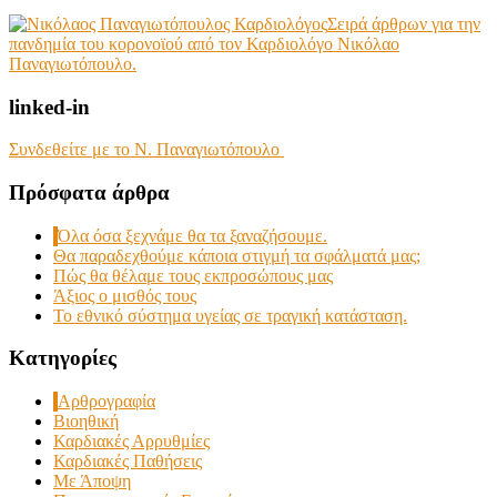
Σειρά άρθρων για την
πανδημία του κορονοϊού από τον Καρδιολόγο Νικόλαο
Παναγιωτόπουλο.
linked-in
Συνδεθείτε με το Ν. Παναγιωτόπουλο
Πρόσφατα άρθρα
Όλα όσα ξεχνάμε θα τα ξαναζήσουμε.
Θα παραδεχθούμε κάποια στιγμή τα σφάλματά μας;
Πώς θα θέλαμε τους εκπροσώπους μας
Άξιος ο μισθός τους
Το εθνικό σύστημα υγείας σε τραγική κατάσταση.
Kατηγορίες
Αρθρογραφία
Βιοηθική
Καρδιακές Αρρυθμίες
Καρδιακές Παθήσεις
Με Άποψη