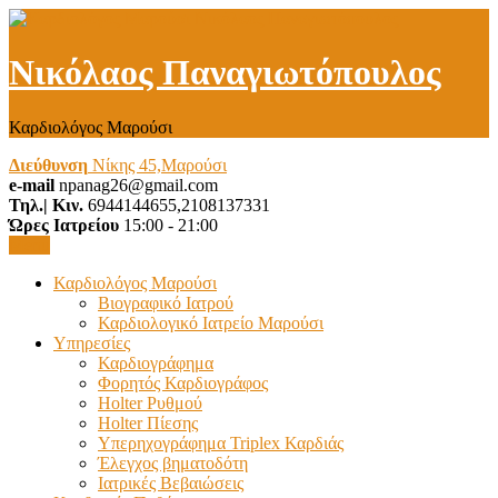
Νικόλαος Παναγιωτόπουλος
Καρδιολόγος Μαρούσι
Διεύθυνση
Νίκης 45,Μαρούσι
e-mail
npanag26@gmail.com
Τηλ.| Κιν.
6944144655,2108137331
Ώρες Ιατρείου
15:00 - 21:00
Menu
Καρδιολόγος Μαρούσι
Βιογραφικό Ιατρού
Καρδιολογικό Ιατρείο Μαρούσι
Υπηρεσίες
Καρδιογράφημα
Φορητός Καρδιογράφος
Holter Ρυθμού
Holter Πίεσης
Υπερηχογράφημα Triplex Καρδιάς
Έλεγχος βηματοδότη
Ιατρικές Βεβαιώσεις