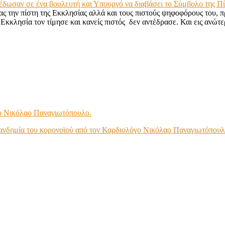
 έδωσαν σε ένα βουλευτή και Υπουργό να διαβάσει το Σύμβολο της 
ς την πίστη της Εκκλησίας αλλά και τους πιστούς ψηφοφόρους του, 
Εκκλησία τον τίμησε και κανείς πιστός δεν αντέδρασε. Και εις ανώτε
γο Νικόλαο Παναγιωτόπουλο.
πανδημία του κορονοϊού από τον Καρδιολόγο Νικόλαο Παναγιωτόπουλ