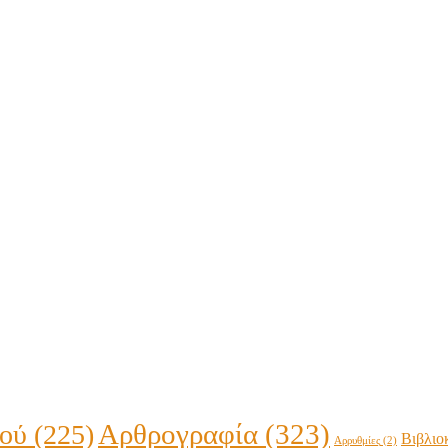
Αρθρογραφία
(323)
ϊού
(225)
Βιβλιο
Αρρυθμίες
(2)