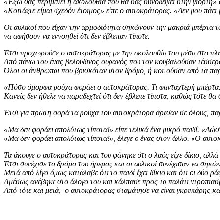
«Έξω σας περιμένει η ακολουθία που θα σας συνοδέψει στην γιορτή» 
«Κοιτάξτε είμαι σχεδόν έτοιμος» είπε ο αυτοκράτορας. «Δεν μου πάε
Οι αυλικοί που είχαν την αρμοδιότητα σηκώνουν την μακριά μπέρτα τ
να αφήσουν να εννοηθεί ότι δεν έβλεπαν τίποτε.
Έτσι προχωρούσε ο αυτοκράτορας με την ακολουθία του μέσα στο πλ
Από πάνω του ένας βελούδινος ουρανός που τον κουβαλούσαν τέσσερα 
Όλοι οι άνθρωποι που βρισκόταν στον δρόμο, ή κοιτούσαν από τα πα
«Πόσο όμορφα ρούχα φοράει ο αυτοκράτορας. Τι φανταχτερή μπέρτα.
Κανείς δεν ήθελε να παραδεχτεί ότι δεν έβλεπε τίποτα, καθώς τότε θα 
Έτσι για πρώτη φορά τα ρούχα του αυτοκράτορα άρεσαν σε όλους, πα
«Μα δεν φοράει απολύτως τίποτα!» είπε τελικά ένα μικρό παιδί. «Δώσ
«Μα δεν φοράει απολύτως τίποτα!», έλεγε ο ένας στον άλλο. «Ο αυτοκ
Τα άκουγε ο αυτοκράτορας και του φάνηκε ότι ο λαός είχε δίκιο, αλλά 
Έτσι συνέχισε το δρόμο του ήρεμος και οι αυλικοί συνέχισαν να ση
Μετά από λίγο όμως κατάλαβε ότι το παιδί έχει δίκιο και ότι οι δύο ρ
Αμέσως ανέβηκε στο άλογο του και κάλπασε προς το παλάτι ντροπιασμ
Από τότε και μετά, ο αυτοκράτορας σταμάτησε να είναι γκρινιάρης και