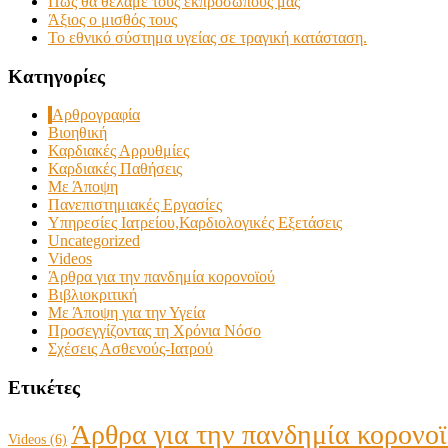
Πώς θα θέλαμε τους εκπροσώπους μας
Άξιος ο μισθός τους
Το εθνικό σύστημα υγείας σε τραγική κατάσταση.
Kατηγορίες
Αρθρογραφία
Βιοηθική
Καρδιακές Αρρυθμίες
Καρδιακές Παθήσεις
Με Άποψη
Πανεπιστημιακές Εργασίες
Υπηρεσίες Ιατρείου,Καρδιολογικές Εξετάσεις
Uncategorized
Videos
Άρθρα για την πανδημία κορονοϊού
Βιβλιοκριτική
Με Άποψη για την Υγεία
Προσεγγίζοντας τη Χρόνια Νόσο
Σχέσεις Ασθενούς-Ιατρού
Ετικέτες
Άρθρα για την πανδημία κορονο
Videos
(6)