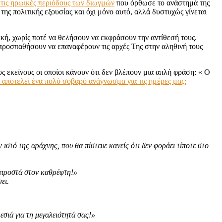
 τις ηρωικές περιόδους των διωγμών
που όρθωσε το ανάστημά της
ης πολιτικής εξουσίας και όχι μόνο αυτό, αλλά δυστυχώς γίνεται
τική, χωρίς ποτέ να θελήσουν να εκφράσουν την αντίθεσή τους.
προσπαθήσουν να επαναφέρουν τις αρχές Της στην αληθινή τους
ς εκείνους οι οποίοι κάνουν ότι δεν βλέπουν μια απλή φράση: « Ο
 αποτελεί ένα πολύ σοβαρό ανάγνωσμα για τις ημέρες μας:
ιστό της αράχνης, που θα πίστευε κανείς ότι δεν φοράει τίποτε στο
 μπροστά στον καθρέφτη!»
ει.
εσιά για τη μεγαλειότητά σας!»