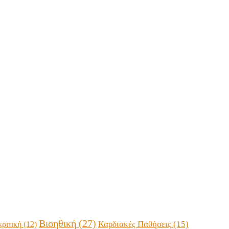
Βιοηθική
(27)
κριτική
(12)
Καρδιακές Παθήσεις
(15)