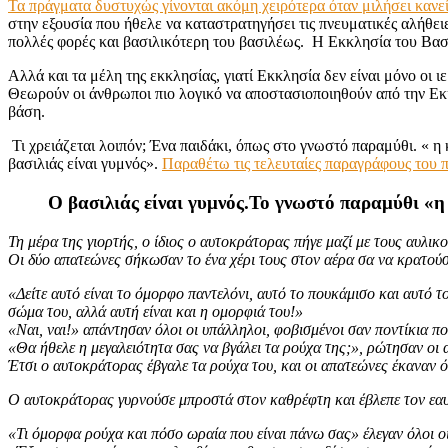
Τα πράγματα δυστυχώς γίνονται ακόμη χειρότερα όταν μιλήσει κανεί
στην εξουσία που ήθελε να καταστρατηγήσει τις πνευματικές αλήθειε
πολλές φορές και βασιλικότερη του βασιλέως. Η Εκκλησία του Βασ
Αλλά και τα μέλη της εκκλησίας, γιατί Εκκλησία δεν είναι μόνο οι ι
Θεωρούν οι άνθρωποι πιο λογικό να αποστασιοποιηθούν από την Εκ
βάση.
Τι χρειάζεται λοιπόν; Ένα παιδάκι, όπως στο γνωστό παραμύθι. « η
βασιλιάς είναι γυμνός».
Παραθέτω τις τελευταίες παραγράφους του π
Ο βασιλιάς είναι γυμνός.Το γνωστό παραμύθι «
Τη μέρα της γιορτής, ο ίδιος ο αυτοκράτορας πήγε μαζί με τους αυλικ
Οι δύο απατεώνες σήκωσαν το ένα χέρι τους στον αέρα σα να κρατούσα
«Δείτε αυτό είναι το όμορφο παντελόνι, αυτό το πουκάμισο και αυτό τ
σώμα του, αλλά αυτή είναι και η ομορφιά του!»
«Ναι, ναι!» απάντησαν όλοι οι υπάλληλοι, φοβισμένοι σαν ποντίκια π
«Θα ήθελε η μεγαλειότητα σας να βγάλει τα ρούχα της;», ρώτησαν ο
Έτσι ο αυτοκράτορας έβγαλε τα ρούχα του, και οι απατεώνες έκαναν ότ
Ο αυτοκράτορας γυρνούσε μπροστά στον καθρέφτη και έβλεπε τον εαυ
«Τι όμορφα ρούχα και πόσο ωραία που είναι πάνω σας» έλεγαν όλοι οι 