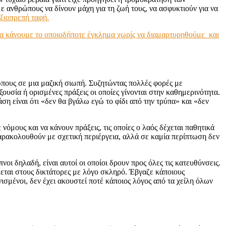
 ανθρώπους να δίνουν μάχη για τη ζωή τους, να ασφυκτιούν για να
αξιοπρεπή ταφή.
 να κάνουμε το οποιοδήποτε έγκλημα χωρίς να διαμαρτυρηθούμε και
ρώπους σε μια μαζική σιωπή. Συζητώντας πολλές φορές με
ουσία ή ορισμένες πράξεις οι οποίες γίνονται στην καθημερινότητα.
η είναι ότι «δεν θα βγάλω εγώ το φίδι από την τρύπα» και «δεν
νόμους και να κάνουν πράξεις, τις οποίες ο λαός δέχεται παθητικά
ς παρακολουθούν με σχετική περιέργεια, αλλά σε καμία περίπτωση δεν
οι δηλαδή, είναι αυτοί οι οποίοι δρουν προς όλες τις κατευθύνσεις.
ται στους δικτάτορες με λόγο σκληρό. Έβγαζε κάποιους
ισμένοι, δεν έχει ακουστεί ποτέ κάποιος λόγος από τα χείλη όλων