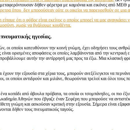
 μεταφερόντουσαν δήθεν φέρετρα με καμιόνια και εικόνες από ΜΕΘ με
έρετρα όπου δεν μπορούσεαν ούτε οι οικείοι να παρευρεθούν σε μια 
είπαμε ότι ο φόβος είναι εκείνος ο οποίος μπορεί να μας αναγκάσει
ημοσύνη, χωρίς να βγάλουμε κουβέντα.
πνευματικής ηγεσίας.
τών, οι οποίοι κατευθύνουν την κοινή γνώμη, έχει οδηγήσει τους ανθ
ίναι ορισμένες αποφάσεις οι οποίες λαμβάνονται από την κεντρική εξ
 προβάλλουμε αυτήν την αντίρρησή μας προς τα έξω. Μια κλασική φράσ
 έχουν την εξουσία στα χέρια τους, μπορούν ανεξέλεγκτοι να περνάνε 
γοι, οι οποίοι αντιδρούν και μιλάνε, θεωρούνται τρελοί και όλοι του
να κοπάδι από άβουλα πρόβατα, τα οποία οι τσομπάνηδες, οι πιο έξυπν
Ακαδημία Αθηνών που έβγαζε έναν Σεφέρη που μπορούσε να αντιστέκε
ίθετη γνώμη και ασκούσαν κριτική στην εξουσία. Σήμερα είναι εξαφαν
ονται δήθεν τους πνευματικούς ταγούς.