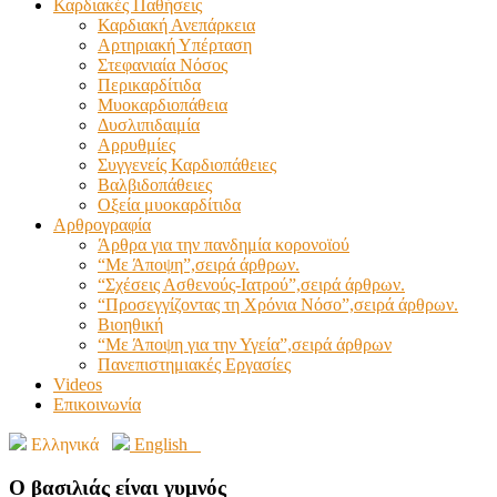
Καρδιακές Παθήσεις
Καρδιακή Ανεπάρκεια
Αρτηριακή Υπέρταση
Στεφανιαία Νόσος
Περικαρδίτιδα
Μυοκαρδιοπάθεια
Δυσλιπιδαιμία
Αρρυθμίες
Συγγενείς Καρδιοπάθειες
Βαλβιδοπάθειες
Οξεία μυοκαρδίτιδα
Αρθρογραφία
Άρθρα για την πανδημία κορονοϊού
“Με Άποψη”,σειρά άρθρων.
“Σχέσεις Ασθενούς-Ιατρού”,σειρά άρθρων.
“Προσεγγίζοντας τη Χρόνια Νόσο”,σειρά άρθρων.
Βιοηθική
“Με Άποψη για την Υγεία”,σειρά άρθρων
Πανεπιστημιακές Εργασίες
Videos
Επικοινωνία
Ελληνικά
English
Ο βασιλιάς είναι γυμνός