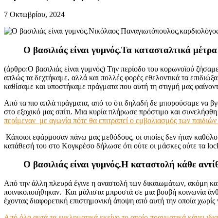
7 Οκτωβρίου, 2024
Ο βασιλιάς είναι γυμνός.Τα κατασταλτικά μέτρα
(άρθρο:Ο βασιλιάς είναι γυμνός) Την περίοδο του κορωνοϊού ζήσαμ
απλώς τα δεχτήκαμε, αλλά και πολλές φορές εθελοντικά τα επιδιώξα
καθίσαμε και υποστήκαμε πράγματα που αυτή τη στιγμή μας φαίνοντ
Από τα πιο απλά πράγματα, από το ότι δηλαδή δε μπορούσαμε να βγ
στο εξοχικό μας σπίτι. Μια κυρία πλήρωσε πρόστιμο και συνελήφθ
περίμεναν με αγωνία πότε θα επιτραπεί ο εμβολιασμός των παιδιών 
Κάποιοι εφάρμοσαν πάνω μας μεθόδους, οι οποίες δεν ήταν καθόλου
κατάθεσή του στο Κογκρέσο δήλωσε ότι ούτε οι μάσκες ούτε τα lock
Ο βασιλιάς είναι γυμνός.Η καταστολή κάθε αντί
Από την άλλη πλευρά έγινε η αναστολή των δικαιωμάτων, ακόμη κα
ποινικοποιήθηκαν. Και μάλιστα μπροστά σε μια βουβή κοινωνία άν
έχοντας διαφορετική επιστημονική άποψη από αυτή την οποία χωρίς 
Από όλα αυτά τα εγκληματικά εκείνο το οποίο πραγματικά κάνει ιδι