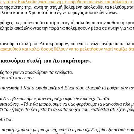
ς για την Εκκλησία, γιατί εκείνη με παράδοση αιώνων και μάλιστα με
ς της πίστης της, αυτή τη στιγμή βολεμένη ακολουθεί τα κελεύσματα τ
ιλείου και του Χρυσοστόμου έγινε ουραγός πολιτικών νάνων.
εράρχες της, φαίνεται ότι αυτή τη στιγμή ασκούνται στην παθητική κρι
κλησία απαξιώνοντας την παρά να πολεμήσουν μέσα σε αυτήν για να 
 καινούρια στολή του Αυτοκράτορα», που να φωνάξει ανάμεσα σε όλου
αραμυθιού και καλώ όσους θέλουν να το μελετήσουν γιατί νομίζω ότι
η καινούρια στολή του Αυτοκράτορα».
ούς του για να παραλάβουν τα ενδύματα.
ν κάτι και είπαν:
ο πανωφόρι! Και τι ωραία μπέρτα! Είναι τόσο ελαφριά τα ρούχα, σαν τον 
ου δεν έβλεπαν όμως κανένα ρούχο αφού δεν υπήρχε τίποτα.
ι απατεώνες. «Τότε θα μπορέσουμε να σας φορέσουμε τα καινούρια εδώ
ι του έβαζαν το ένα μετά το άλλο τα ρούχα που υποτίθεται ότι είχαν ράψ
τό του.
παρατρεχάμενοι με μια φωνή, «και τι ωραία σχέδια, μία εξαιρετική φορ