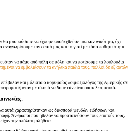
ν θα μπορούσαμε να έχουμε αποδεχθεί σε μια κανονικότητα, όχι
α αναγνωρίσουμε τον εαυτό μας και το γιατί με τόσο παθητικότητα
ρευόταν να πάμε από πόλη σε πόλη και να ποτίσουμε τα λουλούδια
ημένοι να εμβολιάσουν τα ανήλικα παιδιά τους, πολλοί δε εξ αυτών
ς επέβαλαν και μάλιστα ο κορυφαίος λοιμωξιολόγος της Αμερικής σε
πειραματίζονταν με σκοπό να δουν εάν είναι αποτελεσματικά.
οινωνίας.
όλα αυτά χαρακτηρίστηκαν ως διασπορά ψευδών ειδήσεων και
ροφή. Άνθρωποι που ήθελαν να προστατεύσουν τους εαυτούς τους,
είχαν την απόλυτη αλήθεια.
ν τυχαίο βέβαια γιατί είχε προηγηθεί η τρομοκράτηση των