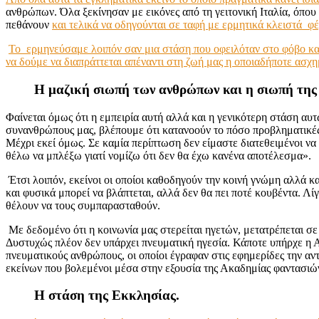
ανθρώπων. Όλα ξεκίνησαν με εικόνες από τη γειτονική Ιταλία, όπου
πεθάνουν
και τελικά να οδηγούνται σε ταφή με ερμητικά κλειστά φ
Το ερμηνεύσαμε λοιπόν σαν μια στάση που οφειλόταν στο φόβο και 
να δούμε να διαπράττεται απέναντι στη ζωή μας η οποιαδήποτε ασχ
Η μαζική σιωπή των ανθρώπων και η σιωπή της 
Φαίνεται όμως ότι η εμπειρία αυτή αλλά και η γενικότερη στάση αυ
συνανθρώπους μας, βλέπουμε ότι κατανοούν το πόσο προβληματικές ε
Μέχρι εκεί όμως. Σε καμία περίπτωση δεν είμαστε διατεθειμένοι να
θέλω να μπλέξω γιατί νομίζω ότι δεν θα έχω κανένα αποτέλεσμα».
Έτσι λοιπόν, εκείνοι οι οποίοι καθοδηγούν την κοινή γνώμη αλλά και
και φυσικά μπορεί να βλάπτεται, αλλά δεν θα πει ποτέ κουβέντα. Λί
θέλουν να τους συμπαρασταθούν.
Με δεδομένο ότι η κοινωνία μας στερείται ηγετών, μετατρέπεται σε έ
Δυστυχώς πλέον δεν υπάρχει πνευματική ηγεσία. Κάποτε υπήρχε η 
πνευματικούς ανθρώπους, οι οποίοι έγραφαν στις εφημερίδες την αντ
εκείνων που βολεμένοι μέσα στην εξουσία της Ακαδημίας φαντασιών
Η στάση της Εκκλησίας.