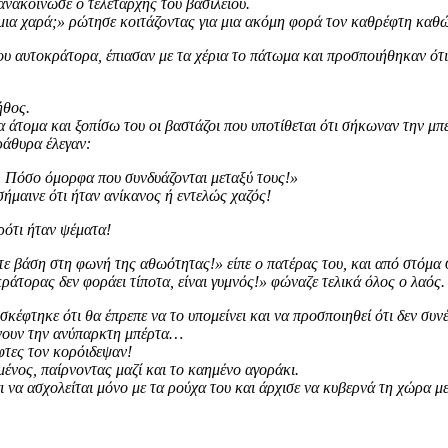
ανακοίνωσε ο τελετάρχης του βασιλείου.
ι μια χαρά;» ρώτησε κοιτάζοντας για μια ακόμη φορά τον καθρέφτη καθ
ου αυτοκράτορα, έπιασαν με τα χέρια το πάτωμα και προσποιήθηκαν ότ
ήθος.
άτομα και ξοπίσω του οι βαστάζοι που υποτίθεται ότι σήκωναν την μπ
ράθυρα έλεγαν:
 Πόσο όμορφα που συνδυάζονται μεταξύ τους!»
σήμαινε ότι ήταν ανίκανος ή εντελώς χαζός!
ρότι ήταν ψέματα!
τε βάση στη φωνή της αθωότητας!» είπε ο πατέρας του, και από στόμα σ
ράτορας δεν φοράει τίποτα, είναι γυμνός!» φώναζε τελικά όλος ο λαός.
σκέφτηκε ότι θα έπρεπε να το υπομείνει και να προσποιηθεί ότι δεν συνέ
κώνουν την ανύπαρκτη μπέρτα…
άφτες τον κορόιδεψαν!
ένος, παίρνοντας μαζί και το καημένο αγοράκι.
 να ασχολείται μόνο με τα ρούχα του και άρχισε να κυβερνά τη χώρα με