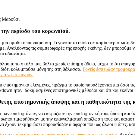
 την περίοδο του κορωνοϊού.
ε μια ομαδική παράκρουση. Γεγονότα τα οποία σε καμία περίπτωση δε
με. Αναλύοντας τις συμπεριφορές της εποχής εκείνης, δεν μπορούμε ν
αι αδιανόητα.
άλουμε το σκύλο μας βόλτα χωρίς επίσημη άδεια, μέχρι το ότι απαγο
η διότι κολυμπούσε μόνη της στη θάλασσα.
Γονείς έσπευδαν τρομοκρατ
για να το κάνουν.
 επιστημονικά ελεγμένες, πράγμα το οποίο παραδέχονται πια όσοι τι
down ήταν δοκιμασμένες επιστημονικές μέθοδοι και ότι και εκείνοι 
θετης επιστημονικής άποψης και η παθητικότητα της κ
ι των επιστημόνων, να εκφράζουν την επιστημονική τους άποψη και 
θρωποι τιμωρήθηκαν με την επαγγελματική απαξίωση τους και καταστ
να έχουν τεκμηριώσει παρουσίαζαν διάφοροι που ως άλλοι Πάπες, κατ
αίτερη εντύπωση είναι η παθητική συμπεριφορά της κοινωνίας.
Δεν ήτα