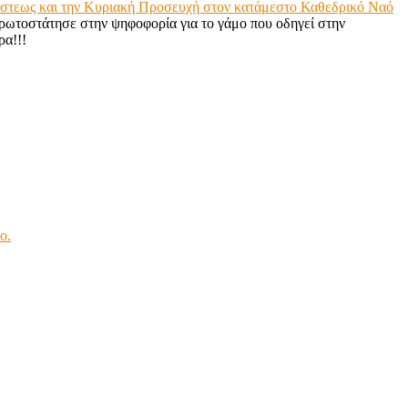
Πίστεως και την Κυριακή Προσευχή στον κατάμεστο Καθεδρικό Ναό
πρωτοστάτησε στην ψηφοφορία για το γάμο που οδηγεί στην
ρα!!!
ο.