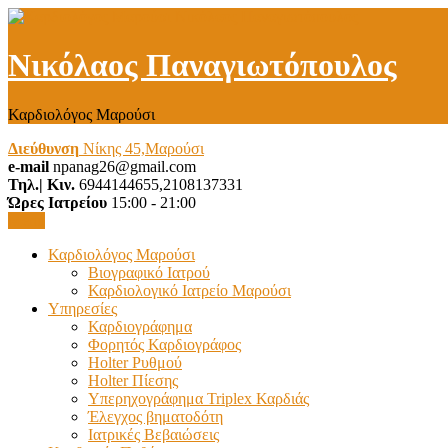
Νικόλαος Παναγιωτόπουλος
Καρδιολόγος Μαρούσι
Διεύθυνση
Νίκης 45,Μαρούσι
e-mail
npanag26@gmail.com
Τηλ.| Κιν.
6944144655,2108137331
Ώρες Ιατρείου
15:00 - 21:00
Menu
Καρδιολόγος Μαρούσι
Βιογραφικό Ιατρού
Καρδιολογικό Ιατρείο Μαρούσι
Υπηρεσίες
Καρδιογράφημα
Φορητός Καρδιογράφος
Holter Ρυθμού
Holter Πίεσης
Υπερηχογράφημα Triplex Καρδιάς
Έλεγχος βηματοδότη
Ιατρικές Βεβαιώσεις