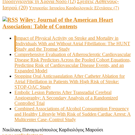
Σχέσεις Ασθενούς-
Προσεγγίζοντας τη Χρόνια Νόσο
(12)
Ιατρού
(20)
Υπηρεσίες Ιατρείου Καρδιολογικές Εξετάσεις
(7)
Wiley: Journal of the American Heart
Association: Table of Contents
Impact of Physical Activity on Stroke and Mortality in
Individuals With and Without Atrial Fibrillation: The HUNT
Study and the Tromsø Study
Comprehensive Evaluation of Atherosclerotic Cardiovascular
Disease Risk Predictors Across the Pooled Cohort Equations,
Predicting Risk of Cardiovascular Disease Events, and an
Expanded Model
Stopping Oral Anticoagulation After Catheter Ablation for
Atrial Fibrillation in Patients With High Risk of Stroke:
STOP‐OAC Study
Embolic Lesion Patterns After Transradial Cerebral
Angiography: A Secondary Analysis of a Randomized
Controlled Trial
Combined Associations of Alcohol Consumption Frequency
and Healthy Lifestyle With Risk of Sudden Cardiac Arrest: A
Multicenter Case–Control Study
Νικόλαος Παναγιωτόπουλος Καρδιολόγος Μαρούσι