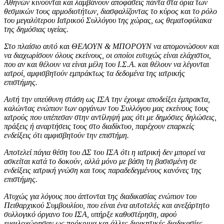
Αθηνών κινούνται και λαμβάνουν αποφάσεις πάντα στα όρια των
θεσμικών τους αρμοδιοτήτων, διασφαλίζοντας το κύρος και το ρόλο
του μεγαλύτερου Ιατρικού Συλλόγου της χώρας, ως θεματοφύλακα
της δημόσιας υγείας.
Στο πλαίσιο αυτό και ΘΕΛΟΥΝ & ΜΠΟΡΟΥΝ να απομονώσουν και
να διαχωρίσουν όλους εκείνους, οι οποίοι ευτυχώς είναι ελάχιστοι,
που αν και θέλουν να είναι μέλη του Ι.Σ.Α. και θέλουν να λέγονται
ιατροί, αμφισβητούν εμπράκτως τα δεδομένα της ιατρικής
επιστήμης.
Αυτή την υπεύθυνη στάση ως ΙΣΑ την έχουμε αποδείξει έμπρακτα,
καλώντας ενώπιον των οργάνων του Συλλόγου μας εκείνους τους
ιατρούς που υπέπεσαν στην αντίληψή μας ότι με δημόσιες δηλώσεις,
πράξεις ή αναρτήσεις τους στο διαδίκτυο, παρέχουν επαρκείς
ενδείξεις ότι αμφισβητούν την επιστήμη.
Αποτελεί πάγια θέση του ΔΣ του ΙΣΑ ότι η ιατρική δεν μπορεί να
ασκείται κατά το δοκούν, αλλά μόνο με βάση τη βασισμένη σε
ενδείξεις ιατρική γνώση και τους παραδεδεγμένους κανόνες της
επιστήμης.
Ατυχώς για λόγους που άπτονται της διαδικασίας ενώπιον του
Πειθαρχικού Συμβουλίου, που είναι ένα αυτοτελές και ανεξάρτητο
συλλογικό όργανο του ΙΣΑ, υπήρξε καθυστέρηση, αφού
εμφιλοχώρησαν ως πρόκριμα και άλλες διοικητικές διαδικασίες.