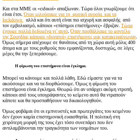
Και στα ΜΜΕ οι «ειδικοί» απαξίωναν. Τώρα όλοι γνωρίζουμε ότι
είναι έτσι.
Όταν μιλούσαμε για τη φυσική ανοσία και τα
lockdown
αλλά και ότι αυτή είναι πιο ισχυρή και ασφαλής από
τον εμβολιασμό, κάποιοι «επίσημοι επιστήμονες» έβριζαν.
Τώρα
έχουμε πολλά δεδομένα γι’ αυτό
.
Όταν προβάλλαμε το μοντέλο
της Σουηδίας κάποιοι «δυνατοί» επιστήμονες μας κατακεραύνωναν
.
Όμως σήμερα απέχουμε σε θανάτους από τη χώρα αυτή μόλις 400
άτομα και με τους ρυθμούς που εμφανίζονται, δυστυχώς, σε λίγες
μέρες θα την ξεπεράσουμε.
Η φίμωση του επιστήμονα είναι έγκλημα.
Μπορεί να κάνουμε και πολλά λάθη. Εδώ είμαστε για να τα
ακούσουμε και να τα διορθώσουμε. Όμως η φίμωση του
επιστήμονα είναι έγκλημα. Θεωρώ ότι αν υπάρχει ακόμη ντροπή,
κάποιοι από τους υπογράψαντες το κείμενο αυτό θα ντραπούν
κάποτε και θα προσπαθήσουν να δικαιολογηθούν.
Όμως φοβάμαι ότι οι εμπνευστές και πρωτεργάτες του κειμένου
δεν έχουν καμία επιστημονική ευαισθησία. Η πολιτική στη
χειρότερη μορφή της τους έχει τόσο συνεπάρει που δεν
αντιλαμβάνονται την τραγικότητα των νοημάτων του.