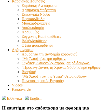
Καρδιακές Παθήσεις
Καρδιακή Ανεπάρκεια
Αρτηριακή Υπέρταση
Στεφανιαία Νόσος
Περικαρδίτιδα
Μυοκαρδιοπάθεια
Δυσλιπιδαιμία
Αρρυθμίες
Συγγενείς Καρδιοπάθειες
Βαλβιδοπάθειες
Οξεία μυοκαρδίτιδα
Αρθρογραφία
Άρθρα για την πανδημία κορονοϊού
“Με Άποψη”,σειρά άρθρων.
“Σχέσεις Ασθενούς-Ιατρού”,σειρά άρθρων.
“Προσεγγίζοντας τη Χρόνια Νόσο”,σειρά άρθρων.
Βιοηθική
“Με Άποψη για την Υγεία”,σειρά άρθρων
Πανεπιστημιακές Εργασίες
Videos
Επικοινωνία
Ελληνικά
English
Η επιστήμη στο απόσπασμα με αφορμή μια