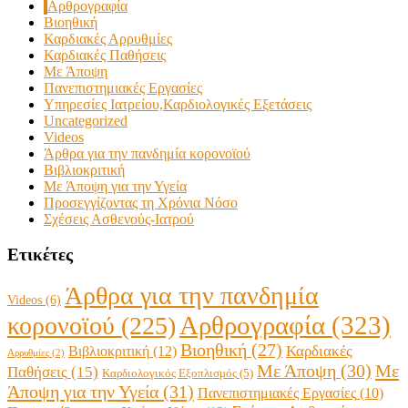
Αρθρογραφία
Βιοηθική
Καρδιακές Αρρυθμίες
Καρδιακές Παθήσεις
Με Άποψη
Πανεπιστημιακές Εργασίες
Υπηρεσίες Ιατρείου,Καρδιολογικές Εξετάσεις
Uncategorized
Videos
Άρθρα για την πανδημία κορονοϊού
Βιβλιοκριτική
Με Άποψη για την Υγεία
Προσεγγίζοντας τη Χρόνια Νόσο
Σχέσεις Ασθενούς-Ιατρού
Ετικέτες
Άρθρα για την πανδημία
Videos
(6)
Αρθρογραφία
(323)
κορονοϊού
(225)
Βιοηθική
(27)
Βιβλιοκριτική
(12)
Καρδιακές
Αρρυθμίες
(2)
Με Άποψη
(30)
Με
Παθήσεις
(15)
Καρδιολογικός Εξοπλισμός
(5)
Άποψη για την Υγεία
(31)
Πανεπιστημιακές Εργασίες
(10)