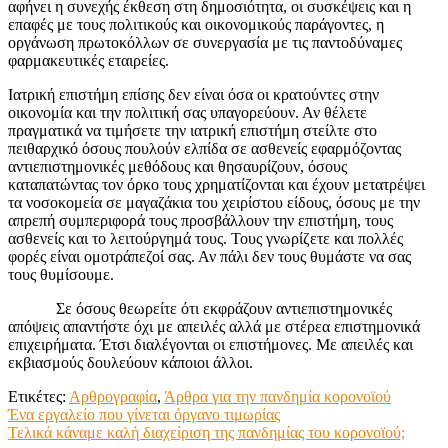
αφήνει η συνεχής έκθεση στη δημοσιότητα, οι συσκέψεις και η
επαφές με τους πολιτικούς και οικονομικούς παράγοντες, η
οργάνωση πρωτοκόλλων σε συνεργασία με τις παντοδύναμες
φαρμακευτικές εταιρείες.
Ιατρική επιστήμη επίσης δεν είναι όσα οι κρατούντες στην
οικονομία και την πολιτική σας υπαγορεύουν. Αν θέλετε
πραγματικά να τιμήσετε την ιατρική επιστήμη στείλτε στο
πειθαρχικό όσους πουλούν ελπίδα σε ασθενείς εφαρμόζοντας
αντιεπιστημονικές μεθόδους και θησαυρίζουν, όσους
καταπατώντας τον όρκο τους χρηματίζονται και έχουν μετατρέψει
τα νοσοκομεία σε μαγαζάκια του χειρίστου είδους, όσους με την
απρεπή συμπεριφορά τους προσβάλλουν την επιστήμη, τους
ασθενείς και το λειτούργημά τους. Τους γνωρίζετε και πολλές
φορές είναι ομοτράπεζοί σας. Αν πάλι δεν τους θυμάστε να σας
τους θυμίσουμε.
Σε όσους θεωρείτε ότι εκφράζουν αντιεπιστημονικές
απόψεις απαντήστε όχι με απειλές αλλά με στέρεα επιστημονικά
επιχειρήματα. Έτσι διαλέγονται οι επιστήμονες. Με απειλές και
εκβιασμούς δουλεύουν κάποιοι άλλοι.
Ετικέτες:
Αρθρογραφία
,
Άρθρα για την πανδημία κορονοϊού
Πλοήγηση
Ένα εργαλείο που γίνεται όργανο τιμωρίας
Τελικά κάναμε καλή διαχείριση της πανδημίας του κορονοϊού;
άρθρων