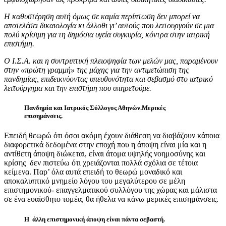
Η καθυστέρηση αυτή όμως σε καμία περίπτωση δεν μπορεί να
αποτελέσει δικαιολογία κι άλλοθι γι’ αυτούς που λειτουργούν σε μια
πολύ κρίσιμη για τη δημόσια υγεία συγκυρία, κόντρα στην ιατρική
επιστήμη.
Ο Ι.Σ.Α. και η συντριπτική πλειοψηφία των μελών μας, παραμένουν
στην «πρώτη γραμμή» της μάχης για την αντιμετώπιση της
πανδημίας, επιδεικνύοντας υπευθυνότητα και σεβασμό στο ιατρικό
λειτούργημα και την επιστήμη που υπηρετούμε.
Πανδημία και Ιατρικός Σύλλογος Αθηνών.Μερικές
επισημάνσεις.
Επειδή θεωρώ ότι όσοι ακόμη έχουν διάθεση να διαβάζουν κάποια
διαφορετικά δεδομένα στην εποχή που η άποψη είναι μία και η
αντίθετη άποψη διώκεται, είναι άτομα υψηλής νοημοσύνης και
κρίσης δεν πιστεύω ότι χρειάζονται πολλά σχόλια σε τέτοια
κείμενα. Παρ’ όλα αυτά επειδή το θεωρώ μοναδικό και
αποκαλυπτικό μνημείο λόγου του μεγαλύτερου σε μέλη
επιστημονικού- επαγγελματικού συλλόγου της χώρας και μάλιστα
σε ένα ευαίσθητο τομέα, θα ήθελα να κάνω μερικές επισημάνσεις.
Η άλλη επιστημονική άποψη είναι πάντα σεβαστή.