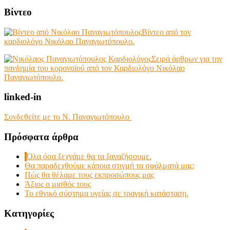
Βίντεο
Βίντεο από τον
καρδιολόγο Νικόλαο Παναγιωτόπουλο.
Σειρά άρθρων για την
πανδημία του κορονοϊού από τον Καρδιολόγο Νικόλαο
Παναγιωτόπουλο.
linked-in
Συνδεθείτε με το Ν. Παναγιωτόπουλο
Πρόσφατα άρθρα
Όλα όσα ξεχνάμε θα τα ξαναζήσουμε.
Θα παραδεχθούμε κάποια στιγμή τα σφάλματά μας;
Πώς θα θέλαμε τους εκπροσώπους μας
Άξιος ο μισθός τους
Το εθνικό σύστημα υγείας σε τραγική κατάσταση.
Kατηγορίες