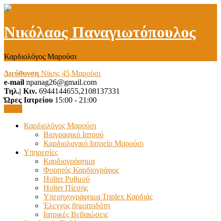
Νικόλαος Παναγιωτόπουλος
Καρδιολόγος Μαρούσι
Διεύθυνση
Νίκης 45,Μαρούσι
e-mail
npanag26@gmail.com
Τηλ.| Κιν.
6944144655,2108137331
Ώρες Ιατρείου
15:00 - 21:00
Menu
Καρδιολόγος Μαρούσι
Βιογραφικό Ιατρού
Καρδιολογικό Ιατρείο Μαρούσι
Υπηρεσίες
Καρδιογράφημα
Φορητός Καρδιογράφος
Holter Ρυθμού
Holter Πίεσης
Υπερηχογράφημα Triplex Καρδιάς
Έλεγχος βηματοδότη
Ιατρικές Βεβαιώσεις