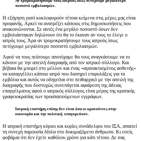
Αν τρομοκρατήσουμε τους ιατρούς ίσως πετύχουμε μεγαλύτερο
ποσοστό εμβολιασμών.
Η εξήγηση γιατί κυκλοφορούν τέτοια κείμενα στις μέρες μας είναι
προφανής. Αρκεί να ανατρέξει κάποιος στις δημοσκοπήσεις που
ανακοινώνονται. Σε αυτές ένα μεγάλο ποσοστό όσων δεν
εμβολιάστηκαν δηλώνουν ότι θα το έκαναν αν τους το έλεγε ο
ιατρός τους. Άρα αν τρομοκρατήσουμε τους ιατρούς ίσως
πετύχουμε μεγαλύτερο ποσοστό εμβολιασμών.
Αφού να τους πείσουμε αποτύχαμε θα τους αναγκάσουμε να το
κάνουν με την απειλή διαγραφής από τον ιατρικό σύλλογο. Και
βέβαια θα μπορεί στο μέλλον και ένας «αγανακτισμένος ασθενής»
να καταγγέλλει κάποιο ιατρό που διατηρεί επιφυλάξεις για τα
εμβόλια και αυτός να οδηγείται στο πειθαρχικό με την απειλή της
διαγραφής που δυστυχώς συνεπάγεται αφαίρεση της άδειας
επαγγέλματος αφού ο ιατρικός σύλλογος είναι μέρος της κρατικής
γραφειοκρατίας των προαπαιτούμενων εγγράφων.
Ιατρική επιστήμη επίσης δεν είναι όσα οι κρατούντες στην
οικονομία και την πολιτική υπαγορεύουν.
Η ιατρική επιστήμη κύριοι και κυρίες συνάδελφοι του ΙΣΑ, απαιτεί
τη συνεχή παρουσία δίπλα στο δοκιμαζόμενο άνθρωπο. Κι εσείς
φοβάμαι ότι δεν έχετε καθόλου χρόνο για κάτι τέτοιο. Δε σας