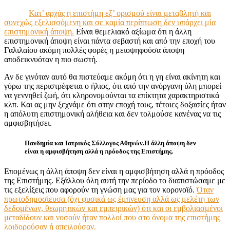
Κατ’ αρχάς η επιστήμη εξ’ ορισμού είναι μεταβλητή και
συνεχώς εξελισσόμενη και σε καμία περίπτωση δεν υπάρχει μία
επιστημονική άποψη.
Είναι θεμελιακό αξίωμα ότι η άλλη
επιστημονική άποψη είναι πάντα σεβαστή και από την εποχή του
Γαλιλαίου ακόμη πολλές φορές η μειοψηφούσα άποψη
αποδεικνυόταν η πιο σωστή.
Αν δε γινόταν αυτό θα πιστεύαμε ακόμη ότι η γη είναι ακίνητη και
γύρω της περιστρέφεται ο ήλιος, ότι από την ανόργανη ύλη μπορεί
να γεννηθεί ζωή, ότι κληρονομούνται τα επίκτητα χαρακτηριστικά
κλπ. Και ας μην ξεχνάμε ότι στην εποχή τους, τέτοιες δοξασίες ήταν
η απόλυτη επιστημονική αλήθεια και δεν τολμούσε κανένας να τις
αμφισβητήσει.
Πανδημία και Ιατρικός Σύλλογος Αθηνών.Η άλλη άποψη δεν
είναι η αμφισβήτηση αλλά η πρόοδος της Επιστήμης.
Επομένως η άλλη άποψη δεν είναι η αμφισβήτηση αλλά η πρόοδος
της Επιστήμης. Εξάλλου όλη αυτή την περίοδο το διαπιστώσαμε με
τις εξελίξεις που αφορούν τη γνώση μας για τον κορονοϊό.
Όταν
πρωτοδημοσίευσα (όχι φυσικά ως έμπνευση αλλά ως μελέτη των
δεδομένων, θεωρητικών και εμπειρικών) ότι και οι εμβολιασμένοι
μεταδίδουν και νοσούν ήταν πολλοί που στο όνομα της επιστήμης
λοιδορούσαν ή απειλούσαν.