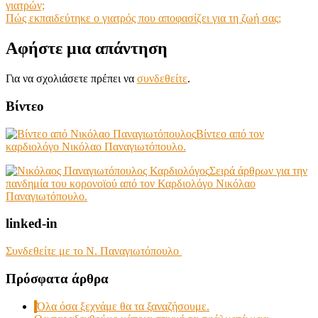
γιατρών;
άρθρων
Πώς εκπαιδεύτηκε ο γιατρός που αποφασίζει για τη ζωή σας;
Αφήστε μια απάντηση
Για να σχολιάσετε πρέπει να
συνδεθείτε
.
Βίντεο
Βίντεο από τον
καρδιολόγο Νικόλαο Παναγιωτόπουλο.
Σειρά άρθρων για την
πανδημία του κορονοϊού από τον Καρδιολόγο Νικόλαο
Παναγιωτόπουλο.
linked-in
Συνδεθείτε με το Ν. Παναγιωτόπουλο
Πρόσφατα άρθρα
Όλα όσα ξεχνάμε θα τα ξαναζήσουμε.