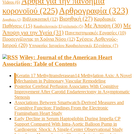
Άρθρα για την πανδημία
Videos
(6)
Αρθρογραφία
(323)
κορονοϊού
(225)
Βιοηθική
(27)
Βιβλιοκριτική
(12)
Καρδιακές
Αρρυθμίες
(2)
Με Άποψη
(30)
Με
Παθήσεις
(15)
Καρδιολογικός Εξοπλισμός
(5)
Άποψη για την Υγεία
(31)
Πανεπιστημιακές Εργασίες
(10)
Σχέσεις Ασθενούς-
Προσεγγίζοντας τη Χρόνια Νόσο
(12)
Ιατρού
(20)
Υπηρεσίες Ιατρείου Καρδιολογικές Εξετάσεις
(7)
Wiley: Journal of the American Heart
Association: Table of Contents
Keratin 17 Methyltransferasean14 Methylation Axis: A Novel
Mechanism in Pulmonary Vascular Remodeling
Posterior Cerebral Perfusion Associates With Cognitive
Improvement After Carotid Endarterectomy in Asymptomatic
Stenosis
Associations Between Smartwatch‐Derived Measures and
Cognitive Function: Findings From the Electronic
Framingham Heart Study
Early Decline in Serum Haptoglobin During Impella CP
Support Compared With Intra‐Aortic Balloon Pump in
Cardiogenic Shock: A Single‐Center Observational Study