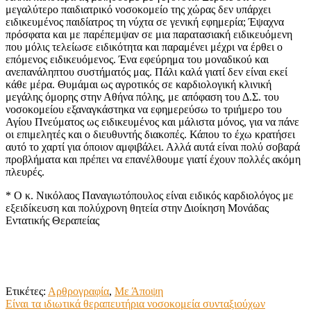
μεγαλύτερο παιδιατρικό νοσοκομείο της χώρας δεν υπάρχει
ειδικευμένος παιδίατρος τη νύχτα σε γενική εφημερία; Έψαχνα
πρόσφατα και με παρέπεμψαν σε μια παρατασιακή ειδικευόμενη
που μόλις τελείωσε ειδικότητα και παραμένει μέχρι να έρθει ο
επόμενος ειδικευόμενος. Ένα εφεύρημα του μοναδικού και
ανεπανάληπτου συστήματός μας. Πάλι καλά γιατί δεν είναι εκεί
κάθε μέρα. Θυμάμαι ως αγροτικός σε καρδιολογική κλινική
μεγάλης όμορης στην Αθήνα πόλης, με απόφαση του Δ.Σ. του
νοσοκομείου εξαναγκάστηκα να εφημερεύσω το τριήμερο του
Αγίου Πνεύματος ως ειδικευμένος και μάλιστα μόνος, για να πάνε
οι επιμελητές και ο διευθυντής διακοπές. Κάπου το έχω κρατήσει
αυτό το χαρτί για όποιον αμφιβάλει. Αλλά αυτά είναι πολύ σοβαρά
προβλήματα και πρέπει να επανέλθουμε γιατί έχουν πολλές ακόμη
πλευρές.
* Ο κ. Νικόλαος Παναγιωτόπουλος είναι ειδικός καρδιολόγος με
εξειδίκευση και πολύχρονη θητεία στην Διοίκηση Μονάδας
Εντατικής Θεραπείας
Ετικέτες:
Αρθρογραφία
,
Με Άποψη
Πλοήγηση
Είναι τα ιδιωτικά θεραπευτήρια νοσοκομεία συνταξιούχων