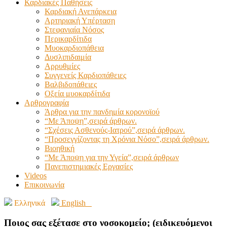
Καρδιακές Παθήσεις
Καρδιακή Ανεπάρκεια
Αρτηριακή Υπέρταση
Στεφανιαία Νόσος
Περικαρδίτιδα
Μυοκαρδιοπάθεια
Δυσλιπιδαιμία
Αρρυθμίες
Συγγενείς Καρδιοπάθειες
Βαλβιδοπάθειες
Οξεία μυοκαρδίτιδα
Αρθρογραφία
Άρθρα για την πανδημία κορονοϊού
“Με Άποψη”,σειρά άρθρων.
“Σχέσεις Ασθενούς-Ιατρού”,σειρά άρθρων.
“Προσεγγίζοντας τη Χρόνια Νόσο”,σειρά άρθρων.
Βιοηθική
“Με Άποψη για την Υγεία”,σειρά άρθρων
Πανεπιστημιακές Εργασίες
Videos
Επικοινωνία
Ελληνικά
English
Ποιος σας εξέτασε στο νοσοκομείο; (ειδικευόμενοι