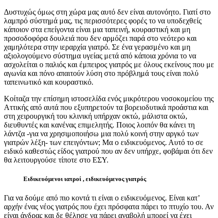
Δυστυχώς όμως στη χώρα μας αυτό δεν είναι αυτονόητο. Γιατί στο
λαμπρό σύστημά μας, τις περισσότερες φορές το να υποδεχθείς
κάποιον στα επείγοντα είναι μια ταπεινή, κουραστική και μη
προσοδοφόρα δουλειά που δεν αρμόζει παρά στο νεότερο και
χαμηλότερα στην ιεραρχία γιατρό. Σε ένα γερασμένο και μη
αξιολογούμενο σύστημα υγείας μετά από κάποια χρόνια το να
ασχολείται ο παλιός και έμπειρος γιατρός με όλους εκείνους που με
αγωνία και πόνο απαιτούν λύση στο πρόβλημά τους είναι πολύ
ταπεινωτικό και κουραστικό.
Κοίταζα την επίσημη ιστοσελίδα ενός μικρότερου νοσοκομείου της
Αττικής από αυτά που εξυπηρετούν τα βορειοδυτικά προάστια και
στη χειρουργική του κλινική υπήρχαν οκτώ, μάλιστα οκτώ,
διευθυντές και κανένας επιμελητής. Ποιος λοιπόν θα κάνει τη
λάντζα -για να χρησιμοποιήσω μια πολύ κοινή στην αργκό των
γιατρών λέξη- των επειγόντων; Μα ο ειδικευόμενος. Αυτό το σε
ειδικό καθεστώς είδος γιατρού που αν δεν υπήρχε, φοβάμαι ότι δεν
θα λειτουργούσε τίποτε στο ΕΣΥ.
Ειδικευόμενοι ιατροί , ειδικευόμενος γιατρός
Για να δούμε από πιο κοντά τι είναι ο ειδικευόμενος. Είναι κατ’
αρχήν ένας νέος γιατρός που έχει πρόσφατα πάρει το πτυχίο του. Αν
είναι άνδρας και δε θέλησε να πάρει αναβολή μπορεί να έχει