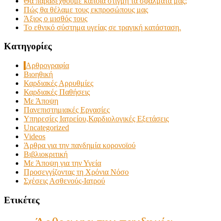
Θα παραδεχθούμε κάποια στιγμή τα σφάλματά μας;
Πώς θα θέλαμε τους εκπροσώπους μας
Άξιος ο μισθός τους
Το εθνικό σύστημα υγείας σε τραγική κατάσταση.
Kατηγορίες
Αρθρογραφία
Βιοηθική
Καρδιακές Αρρυθμίες
Καρδιακές Παθήσεις
Με Άποψη
Πανεπιστημιακές Εργασίες
Υπηρεσίες Ιατρείου,Καρδιολογικές Εξετάσεις
Uncategorized
Videos
Άρθρα για την πανδημία κορονοϊού
Βιβλιοκριτική
Με Άποψη για την Υγεία
Προσεγγίζοντας τη Χρόνια Νόσο
Σχέσεις Ασθενούς-Ιατρού
Ετικέτες