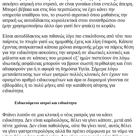
ασκήσει ιατρική στο στρατό, αν είναι γυναίκα είναι εντελώς άπειρη.
Μπορεί βέβαια και στις δύο περιπτώσεις να έχει κάνει την
υπηρεσία υπαίθρου του, το γνωστό αγροτικό όπου μαθαίνεις την
ιατρική ως αυτοδίδακτος κυριολεκτικά στου συνανθρώπου σου
(μην χρησιμοποιήσω άλλο όρο γιατί δεν φταίει) το κεφάλι.
Είσαι αυτοδίδακτος και πιθανώς λίγο πιο επικίνδυνος από τότε που
παίρνεις το πτυχίο γιατί ως ημιμαθής έχεις και λίγη έπαρση. Κάποτε
έχοντας αναγκαστικά κάποια χρόνια αναμονής μέχρι να πάρεις θέση
για την ειδικότητα ασκούσες την ιατρική σε ιδιωτικές κλινικές και
μάλιστα και σε κάποιες που μερικοί εξ’ ημών πιστεύουν ότι λόγω
ιδιωτικής ασφάλειας μπορούν να βρουν σωστή περίθαλψη και έτσι
αδιαφορούν για ό,τι αφορά τη δημόσια Υγεία. Σήμερα λόγω
μετανάστευσης των νέων γιατρών πολλές κλινικές δεν έχουν τον
ορισμένο αριθμό ειδικευομένων και άρα οι διορισμοί γίνονται σε
εβδομάδες ή το πολύ μήνες από την κατάθεση αίτησης για
ειδικότητα.
Ειδικευόμενοι ιατροί και ειδικότητα
Φτάνει λοιπόν σε μια κλινική ο νέος γιατρός για να κάνει
ειδικότητα. Δεν είναι καρδιολόγος, θέλει να γίνει κάποτε, μετά από
πέντε χρόνια. Δεν είναι παθολόγος, ούτε θα γίνει ποτέ, αυτός θέλει
να γίνει γαστρεντερολόγος αλλά θα πρέπει σύμφωνα με το νόμο να