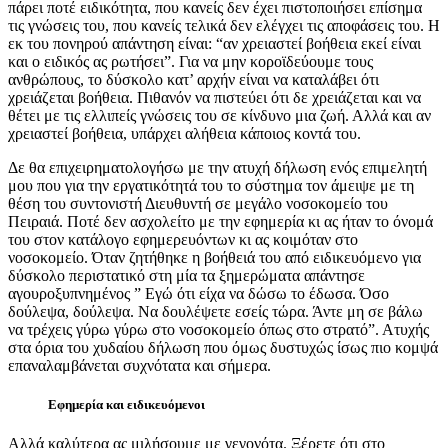
πάρει ποτέ ειδικότητα, που κανείς δεν έχει πιστοποιήσει επίσημα
τις γνώσεις του, που κανείς τελικά δεν ελέγχει τις αποφάσεις του. Η
εκ του πονηρού απάντηση είναι: “αν χρειαστεί βοήθεια εκεί είναι
και ο ειδικός ας ρωτήσει”. Για να μην κοροϊδεύουμε τους
ανθρώπους, το δύσκολο κατ’ αρχήν είναι να καταλάβει ότι
χρειάζεται βοήθεια. Πιθανόν να πιστεύει ότι δε χρειάζεται και να
θέτει με τις ελλιπείς γνώσεις του σε κίνδυνο μια ζωή. Αλλά και αν
χρειαστεί βοήθεια, υπάρχει αλήθεια κάποιος κοντά του.
Δε θα επιχειρηματολογήσω με την ατυχή δήλωση ενός επιμελητή
μου που για την εργατικότητά του το σύστημα τον άμειψε με τη
θέση του συντονιστή Διευθυντή σε μεγάλο νοσοκομείο του
Πειραιά. Ποτέ δεν ασχολείτο με την εφημερία κι ας ήταν το όνομά
του στον κατάλογο εφημερευόντων κι ας κοιμόταν στο
νοσοκομείο. Όταν ζητήθηκε η βοήθειά του από ειδικευόμενο για
δύσκολο περιστατικό στη μία τα ξημερώματα απάντησε
αγουροξυπνημένος ” Εγώ ότι είχα να δώσω το έδωσα. Όσο
δούλεψα, δούλεψα. Να δουλέψετε εσείς τώρα. Άντε μη σε βάλω
να τρέχεις γύρω γύρω στο νοσοκομείο όπως στο στρατό”. Ατυχής
στα όρια του χυδαίου δήλωση που όμως δυστυχώς ίσως πιο κομψά
επαναλαμβάνεται συχνότατα και σήμερα.
Εφημερία και ειδικευόμενοι
Αλλά καλύτερα ας μιλήσουμε με γεγονότα. Ξέρετε ότι στο