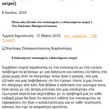
ιατροί)
8 Ιουνίου, 2019
Ποιος σας εξέτασε στο νοσοκομείο; ( ειδικευόμενοι ιατροί )
Του Νικόλαου Παναγιωτόπουλου
Αρχική δημοσίευση 15 Μαίου 2019,
στο capital.gr “Με
Άποψη”
.
Επίσκεψη στο νοσοκομείο, ειδικευόμενοι ιατροί
Συμβαίνει συχνά πηγαίνοντας σε ένα νοσοκομείο με ένα επείγον
πρόβλημα να φεύγουμε με μια διάγνωση και κάποιες εξετάσεις στα
χέρια χωρίς ποτέ να σκεφτούμε ποιος ήταν ο γιατρός που μας
εξέτασε και μας διαβεβαίωσε ότι δεν έχουμε τίποτε ή μας έπεισε
ότι πάσχουμε από κάτι. Και βέβαια η απάντηση στο ερώτημα ποιος
ήταν αυτός με την άσπρη μπλούζα που μας υποδέχτηκε στα
εξωτερικά ιατρεία και ασχολήθηκε με το πρόβλημά μας σε κάθε
σοβαρή χώρα θα ήταν ότι αποτελεί ευθύνη του νοσοκομείου να
εξασφαλίσει ότι ήταν ο καταλληλότερος και σε κάθε περίπτωση
κάποιος που είχε τα απαραίτητα προσόντα.