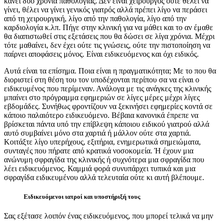
κάνει δύο χρόνια παθολογίας. Δεν είναι χειρουργός ούτε θέλει να
γίνει, θέλει να γίνει γενικός γιατρός αλλά πρέπει λίγο να περάσει
από τη χειρουργική, λίγο από την παθολογία, λίγο από την
καρδιολογία κ.λπ. Πήγε στην κλινική για να μάθει και το αν έμαθε
θα διαπιστωθεί στις εξετάσεις που θα δώσει σε λίγα χρόνια. Μέχρι
τότε μαθαίνει, δεν έχει ούτε τις γνώσεις, ούτε την πιστοποίηση να
παίρνει αποφάσεις μόνος. Είναι ειδικευόμενος και όχι ειδικός.
Αυτά είναι τα επίσημα. Ποια είναι η πραγματικότητα; Με το που θα
διοριστεί στη θέση του τον υποδέχονται περίπου σα να είναι ο
ειδικευμένος που περίμεναν. Ανάλογα με τις ανάγκες της κλινικής
μπαίνει στο πρόγραμμα εφημεριών σε λίγες μέρες μέχρι λίγες
εβδομάδες. Συνήθως φροντίζουν να ξεκινήσει εφημερίες κοντά σε
κάποιο παλαιότερο ειδικευόμενο. Βέβαια κανονικά έπρεπε να
βρίσκεται πάντα υπό την επίβλεψη κάποιου ειδικού γιατρού αλλά
αυτό συμβαίνει μόνο στα χαρτιά ή μάλλον ούτε στα χαρτιά.
Κοιτάξτε λίγο υπερήχους, εξιτήρια, ενημερωτικά σημειώματα,
συνταγές που πήρατε από κρατικά νοσοκομεία. Ή έχουν μια
ανώνυμη σφραγίδα της κλινικής ή συχνότερα μια σφραγίδα που
λέει ειδικευόμενος. Καμμιά φορά συνυπάρχει τυπικά και μια
σφραγίδα ειδικευμένου αλλά τελευταία ούτε κι αυτή βλέπουμε.
Ειδικευόμενοι ιατροί και υποστήριξή τους
Σας εξέτασε λοιπόν ένας ειδικευόμενος, που μπορεί τελικά να μην