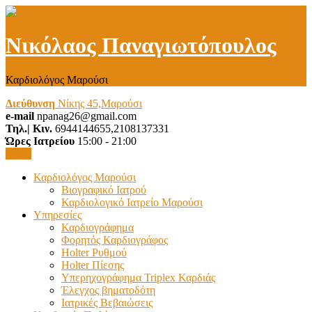
Νικόλαος Παναγιωτόπουλος
Καρδιολόγος Μαρούσι
Διεύθυνση
Νίκης 45,Μαρούσι
e-mail
npanag26@gmail.com
Τηλ.| Κιν.
6944144655,2108137331
Ώρες Ιατρείου
15:00 - 21:00
Menu
Καρδιολόγος Μαρούσι
Βιογραφικό Ιατρού
Καρδιολογικό Ιατρείο Μαρούσι
Υπηρεσίες
Καρδιογράφημα
Φορητός Καρδιογράφος
Holter Ρυθμού
Holter Πίεσης
Υπερηχογράφημα Triplex Καρδιάς
Έλεγχος βηματοδότη
Ιατρικές Βεβαιώσεις