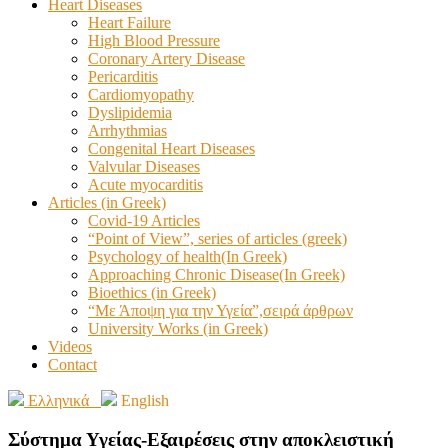
Heart Diseases
Heart Failure
High Blood Pressure
Coronary Artery Disease
Pericarditis
Cardiomyopathy
Dyslipidemia
Arrhythmias
Congenital Heart Diseases
Valvular Diseases
Acute myocarditis
Articles (in Greek)
Covid-19 Articles
“Point of View”, series of articles (greek)
Psychology of health(In Greek)
Approaching Chronic Disease(In Greek)
Bioethics (in Greek)
“Με Άποψη για την Υγεία”,σειρά άρθρων
University Works (in Greek)
Videos
Contact
Ελληνικά
English
Σύστημα Υγείας-Εξαιρέσεις στην αποκλειστική