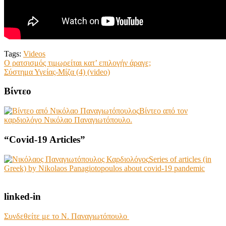
Tags:
Videos
Post
Ο ρατσισμός τιμωρείται κατ’ επιλογήν άραγε;
Σύστημα Υγείας-Μίζα (4) (video)
navigation
Βίντεο
Βίντεο από τον
καρδιολόγο Νικόλαο Παναγιωτόπουλο.
“Covid-19 Articles”
Series of articles (in
Greek) by Nikolaos Panagiotopoulos about covid-19 pandemic
linked-in
Συνδεθείτε με το Ν. Παναγιωτόπουλο