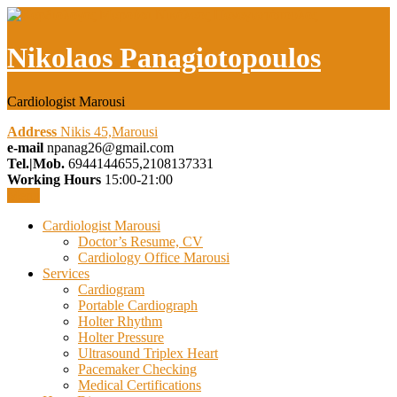
Nikolaos Panagiotopoulos
Cardiologist Marousi
Address
Nikis 45,Marousi
e-mail
npanag26@gmail.com
Tel.|Mob.
6944144655,2108137331
Working Hours
15:00-21:00
Menu
Cardiologist Marousi
Doctor’s Resume, CV
Cardiology Office Marousi
Services
Cardiogram
Portable Cardiograph
Holter Rhythm
Holter Pressure
Ultrasound Triplex Heart
Pacemaker Checking
Medical Certifications