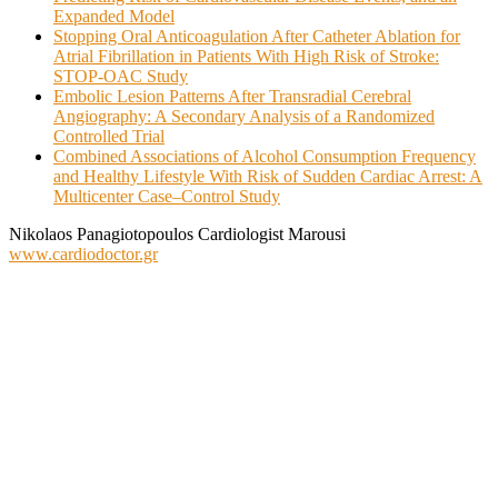
Expanded Model
Stopping Oral Anticoagulation After Catheter Ablation for
Atrial Fibrillation in Patients With High Risk of Stroke:
STOP‐OAC Study
Embolic Lesion Patterns After Transradial Cerebral
Angiography: A Secondary Analysis of a Randomized
Controlled Trial
Combined Associations of Alcohol Consumption Frequency
and Healthy Lifestyle With Risk of Sudden Cardiac Arrest: A
Multicenter Case–Control Study
Nikolaos Panagiotopoulos Cardiologist Marousi
www.cardiodoctor.gr