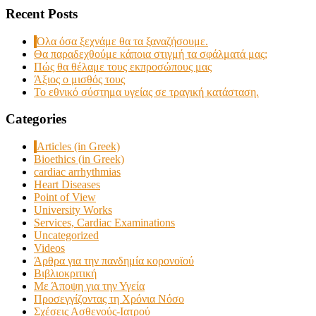
Recent Posts
Όλα όσα ξεχνάμε θα τα ξαναζήσουμε.
Θα παραδεχθούμε κάποια στιγμή τα σφάλματά μας;
Πώς θα θέλαμε τους εκπροσώπους μας
Άξιος ο μισθός τους
Το εθνικό σύστημα υγείας σε τραγική κατάσταση.
Categories
Articles (in Greek)
Bioethics (in Greek)
cardiac arrhythmias
Heart Diseases
Point of View
University Works
Services, Cardiac Examinations
Uncategorized
Videos
Άρθρα για την πανδημία κορονοϊού
Βιβλιοκριτική
Με Άποψη για την Υγεία
Προσεγγίζοντας τη Χρόνια Νόσο
Σχέσεις Ασθενούς-Ιατρού