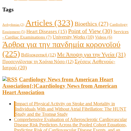
Tags
Articles
(323)
Bioethics
(27)
Cardiology
Arrhythmias
(2)
Point of View
(30)
Heart Diseases
(15)
Services
Equipment
(5)
University Works
(10)
- Cardiac Examinations
(7)
Videos
(6)
Άρθρα για την πανδημία κορονοϊού
(225)
Με Άποψη για την Υγεία
(31)
Βιβλιοκριτική
(12)
Σχέσεις Ασθενούς-
Προσεγγίζοντας τη Χρόνια Νόσο
(12)
Ιατρού
(20)
Cardiology News from American Heart
Association{:}Caardiology News from American
Heart Association
Impact of Physical Activity on Stroke and Mortality in
Individuals With and Without Atrial Fibrillation: The HUNT
Study and the Tromsø Study
Comprehensive Evaluation of Atherosclerotic Cardiovascular
Disease Risk Predictors Across the Pooled Cohort Equations,
Predicting Risk of Cardiovascular Disease Events, and an