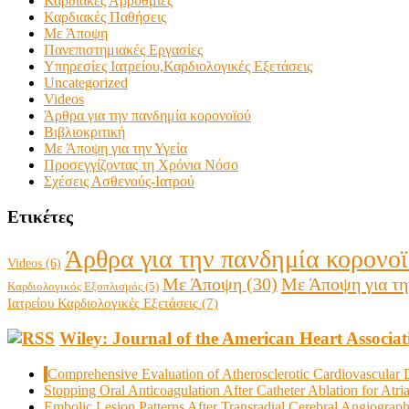
Καρδιακές Αρρυθμίες
Καρδιακές Παθήσεις
Με Άποψη
Πανεπιστημιακές Εργασίες
Υπηρεσίες Ιατρείου,Καρδιολογικές Εξετάσεις
Uncategorized
Videos
Άρθρα για την πανδημία κορονοϊού
Βιβλιοκριτική
Με Άποψη για την Υγεία
Προσεγγίζοντας τη Χρόνια Νόσο
Σχέσεις Ασθενούς-Ιατρού
Ετικέτες
Άρθρα για την πανδημία κορονο
Videos
(6)
Με Άποψη
(30)
Με Άποψη για τη
Καρδιολογικός Εξοπλισμός
(5)
Ιατρείου Καρδιολογικές Εξετάσεις
(7)
Wiley: Journal of the American Heart Associat
Comprehensive Evaluation of Atherosclerotic Cardiovascular 
Stopping Oral Anticoagulation After Catheter Ablation for Atr
Embolic Lesion Patterns After Transradial Cerebral Angiograp