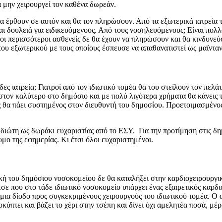
ά μην χειρουργεί τον καθένα δωρεάν.
 θα έρθουν σε αυτόν και θα τον πληρώσουν. Από τα εξωτερικά ιατρεία
ίναι δουλειά για ειδικευόμενους. Από τους νοσηλευόμενους; Είναι πολ
ου οι περισσότεροι ασθενείς δε θα έχουν να πληρώσουν και θα κινδυν
 του εξωτερικού με τους οποίους έσπευσε να απαθανατιστεί ως μαϊντα
άδες ιατρεία; Γιατροί από τον ιδιωτικό τομέα θα του στείλουν τον πελ
 στον καλύτερο στο δημόσιο και με πολύ λιγότερα χρήματα θα κάνεις τ
ς θα πάει συστημένος στον διευθυντή του δημοσίου. Προετοιμασμένος 
διώτη ως δωράκι ευχαριστίας από το ΕΣΥ. Για την προτίμηση στις δημ
μο της εφημερίας. Κι έτσι όλοι ευχαριστημένοι.
κή του δημόσιου νοσοκομείου δε θα καταλήξει στην καρδιοχειρουργικ
ε που στο τάδε ιδιωτικό νοσοκομείο υπάρχει ένας εξαιρετικός καρδι
μια δίοδο προς συγκεκριμένους χειρουργούς του ιδιωτικού τομέα. Ο α
ποκύπτει και βάζει το χέρι στην τσέπη και δίνει όχι αμελητέα ποσά, 