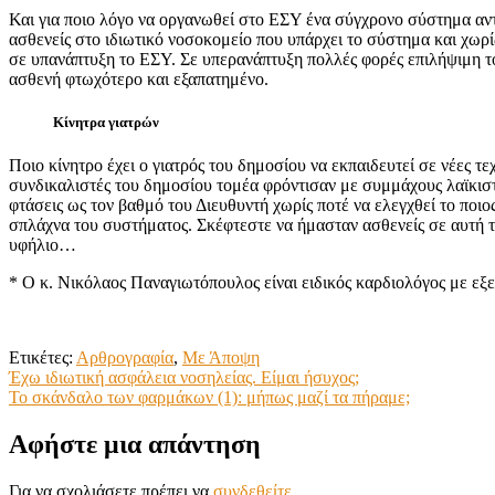
Και για ποιο λόγο να οργανωθεί στο ΕΣΥ ένα σύγχρονο σύστημα αν
ασθενείς στο ιδιωτικό νοσοκομείο που υπάρχει το σύστημα και χωρίς
σε υπανάπτυξη το ΕΣΥ. Σε υπερανάπτυξη πολλές φορές επιλήψιμη τον
ασθενή φτωχότερο και εξαπατημένο.
Κίνητρα γιατρών
Ποιο κίνητρο έχει ο γιατρός του δημοσίου να εκπαιδευτεί σε νέες τ
συνδικαλιστές του δημοσίου τομέα φρόντισαν με συμμάχους λαϊκισ
φτάσεις ως τον βαθμό του Διευθυντή χωρίς ποτέ να ελεγχθεί το ποιο
σπλάχνα του συστήματος. Σκέφτεστε να ήμασταν ασθενείς σε αυτή τ
υφήλιο…
* Ο κ. Νικόλαος Παναγιωτόπουλος είναι ειδικός καρδιολόγος με εξ
Ετικέτες:
Αρθρογραφία
,
Με Άποψη
Πλοήγηση
Έχω ιδιωτική ασφάλεια νοσηλείας. Είμαι ήσυχος;
Το σκάνδαλο των φαρμάκων (1): μήπως μαζί τα πήραμε;
άρθρων
Αφήστε μια απάντηση
Για να σχολιάσετε πρέπει να
συνδεθείτε
.