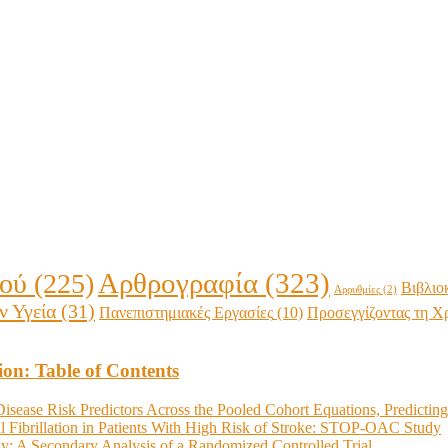
Αρθρογραφία
(323)
ϊού
(225)
Βιβλιο
Αρρυθμίες
(2)
ν Υγεία
(31)
Προσεγγίζοντας τη Χ
Πανεπιστημιακές Εργασίες
(10)
ion: Table of Contents
Disease Risk Predictors Across the Pooled Cohort Equations, Predicti
ial Fibrillation in Patients With High Risk of Stroke: STOP‐OAC Study
hy: A Secondary Analysis of a Randomized Controlled Trial