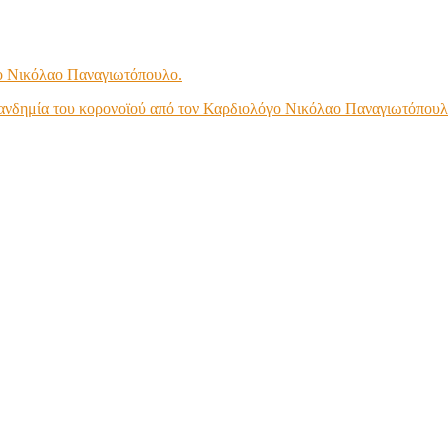
γο Νικόλαο Παναγιωτόπουλο.
πανδημία του κορονοϊού από τον Καρδιολόγο Νικόλαο Παναγιωτόπουλ