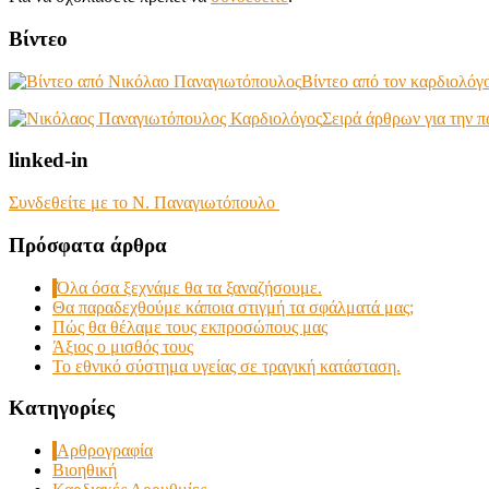
Βίντεο
Βίντεο από τον καρδιολό
Σειρά άρθρων για την 
linked-in
Συνδεθείτε με το Ν. Παναγιωτόπουλο
Πρόσφατα άρθρα
Όλα όσα ξεχνάμε θα τα ξαναζήσουμε.
Θα παραδεχθούμε κάποια στιγμή τα σφάλματά μας;
Πώς θα θέλαμε τους εκπροσώπους μας
Άξιος ο μισθός τους
Το εθνικό σύστημα υγείας σε τραγική κατάσταση.
Kατηγορίες
Αρθρογραφία
Βιοηθική