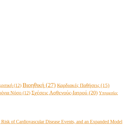
Βιοηθική
(27)
κριτική
(12)
Καρδιακές Παθήσεις
(15)
Σχέσεις Ασθενούς-Ιατρού
(20)
ρόνια Νόσο
(12)
Υπηρεσίες
ng Risk of Cardiovascular Disease Events, and an Expanded Model