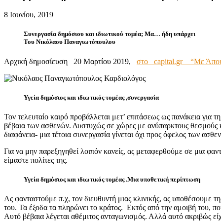
8 Ιουνίου, 2019
Συνεργασία δημόσιου και ιδιωτικού τομέα; Μα… ήδη υπάρχει
Του Νικόλαου Παναγιωτόπουλου
Αρχική δημοσίευση 20 Μαρτίου 2019,
στο capital.gr “Με Άπο
Υγεία δημόσιος και ιδιωτικός τομέας ,συνεργασία
Τον τελευταίο καιρό προβάλλεται μετ’ επιτάσεως ως πανάκεια για 
βέβαια των ασθενών. Δυστυχώς σε χώρες με ανύπαρκτους θεσμούς κα
διαφάνεια- μια τέτοια συνεργασία γίνεται όχι προς όφελος των ασθ
Για να μην παρεξηγηθεί λοιπόν κανείς, ας μεταφερθούμε σε μια φα
είμαστε πολίτες της.
Υγεία δημόσιος και ιδιωτικός τομέας .Μια υποθετική περίπτωση
Ας φανταστούμε π.χ, τον διευθυντή μιας κλινικής, ας υποθέσουμε τ
του. Τα έξοδα τα πληρώνει το κράτος. Εκτός από την αμοιβή του, που
Αυτό βέβαια λέγεται αθέμιτος ανταγωνισμός. Αλλά αυτό ακριβώς είχ