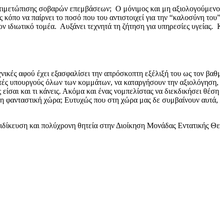
τιμετώπισης σοβαρών επεμβάσεων; Ο μόνιμος και μη αξιολογούμενος 
 κόπο να παίρνει το ποσό που του αντιστοιχεί για την “καλοσύνη του”
 ιδιωτικό τομέα. Αυξάνει τεχνητά τη ζήτηση για υπηρεσίες υγείας. Κ
εχνικές αφού έχει εξασφαλίσει την απρόσκοπτη εξέλιξή του ως τον βαθ
τές υπουργούς όλων των κομμάτων, να καταργήσουν την αξιολόγηση,
ς είσαι και τι κάνεις. Ακόμα και ένας νομπελίστας να διεκδικήσει θέ
η φανταστική χώρα; Ευτυχώς που στη χώρα μας δε συμβαίνουν αυτά, 
ειδίκευση και πολύχρονη θητεία στην Διοίκηση Μονάδας Εντατικής Θ