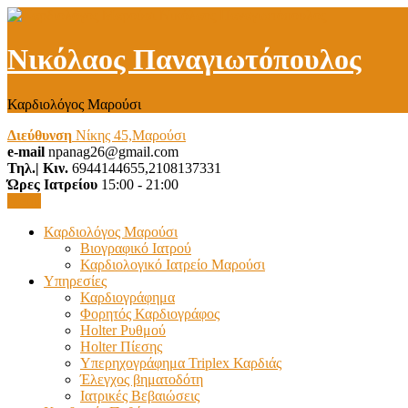
Νικόλαος Παναγιωτόπουλος
Καρδιολόγος Μαρούσι
Διεύθυνση
Νίκης 45,Μαρούσι
e-mail
npanag26@gmail.com
Τηλ.| Κιν.
6944144655,2108137331
Ώρες Ιατρείου
15:00 - 21:00
Menu
Καρδιολόγος Μαρούσι
Βιογραφικό Ιατρού
Καρδιολογικό Ιατρείο Μαρούσι
Υπηρεσίες
Καρδιογράφημα
Φορητός Καρδιογράφος
Holter Ρυθμού
Holter Πίεσης
Υπερηχογράφημα Triplex Καρδιάς
Έλεγχος βηματοδότη
Ιατρικές Βεβαιώσεις