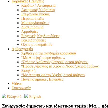
Καρδιακές Παθήσεις
Καρδιακή Ανεπάρκεια
Αρτηριακή Υπέρταση
Στεφανιαία Νόσος
Περικαρδίτιδα
Μυοκαρδιοπάθεια
Δυσλιπιδαιμία
Αρρυθμίες
Συγγενείς Καρδιοπάθειες
Βαλβιδοπάθειες
Οξεία μυοκαρδίτιδα
Αρθρογραφία
Άρθρα για την πανδημία κορονοϊού
“Με Άποψη”,σειρά άρθρων.
“Σχέσεις Ασθενούς-Ιατρού”,σειρά άρθρων.
“Προσεγγίζοντας τη Χρόνια Νόσο”,σειρά άρθρων.
Βιοηθική
“Με Άποψη για την Υγεία”,σειρά άρθρων
Πανεπιστημιακές Εργασίες
Videos
Επικοινωνία
Ελληνικά
English
Συνεργασία δημόσιου και ιδιωτικού τομέα; Μα… ήδ