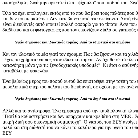
απασχόληση. Σιγά μην αρκεστεί στα “ψίχουλα” του μισθού του. Σιγ
Όλα τα έχει υπολογίσει εκτός από το που θα βρει τους πελάτες που
και δεν του περισσεύει. Δεν κατεβαίνει ποτέ στα επείγοντα. Αυτή ε
είναι διευθυντές αυτό απαιτεί πολλή φασαρία για το τίποτα. Άσε π
διαδίκτυο και οι φωτογραφίες που τον εικονίζουν δίπλα σε γιατρούς
Υγεία δημόσιος και ιδιωτικός τομέας . Από το ιδιωτικό στο δημόσιο
Και τον ιδιωτικό τομέα γιατί τον έχουμε; Πώς θα ζήσουν και τα χιλι
“έχεις τα χρήματα να πας στον ιδιωτικό τομέα; Αν όχι θα σε στείλω
κατανόηση μόνο για τις ξενοδοχειακές υποδομές”. Κι έτσι ο ασθενή
καταβάλει με φακελάκι.
Ένα βεβαίως μέρος του ποσού αυτού θα επιστρέψει στην τσέπη του ι
μεροληπτικά υπέρ του πελάτη του διευθυντή, σε σχέση με τον ανώνυ
Υγεία δημόσιος και ιδιωτικός τομέας . Από το δημόσιο στο ιδιωτικό
Αλλά και το αντίστροφο. Ένα έμφραγμα από την καρδιολογική κλινι
“Γιατί θα καθυστερήσει και δεν υπάρχουν και κρεβάτια στη ΜΕΘ. Άσ
μικρή δική σου οικονομική συμμετοχή”. Ο γιατρός του ΕΣΥ ανοίγει 
αλλά και στη διάθεσή του να κάνει το καλύτερο για την υγεία του υ
ΕΣΥ.