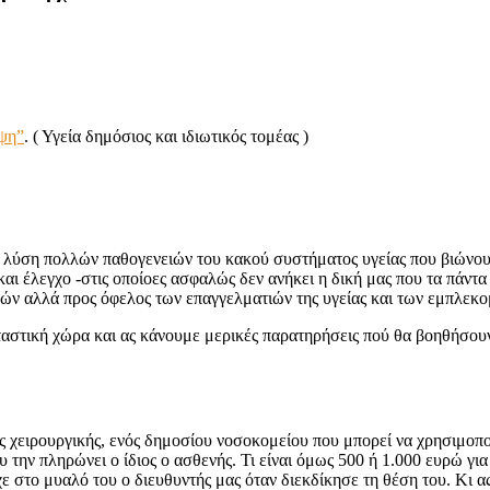
ψη”
. ( Υγεία δημόσιος και ιδιωτικός τομέας )
τη λύση πολλών παθογενειών του κακού συστήματος υγείας που βιώνου
ι έλεγχο -στις οποίοες ασφαλώς δεν ανήκει η δική μας που τα πάντα
ενών αλλά προς όφελος των επαγγελματιών της υγείας και των εμπλεκ
νταστική χώρα και ας κάνουμε μερικές παρατηρήσεις πού θα βοηθήσου
ης χειρουργικής, ενός δημοσίου νοσοκομείου που μπορεί να χρησιμοπο
 την πληρώνει ο ίδιος ο ασθενής. Τι είναι όμως 500 ή 1.000 ευρώ για 
ε στο μυαλό του ο διευθυντής μας όταν διεκδίκησε τη θέση του. Κι α