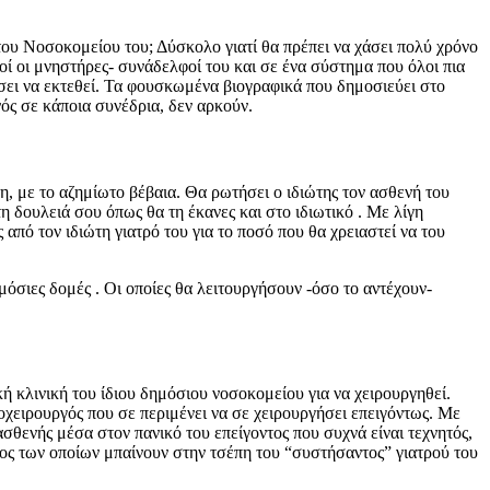
 του Νοσοκομείου του; Δύσκολο γιατί θα πρέπει να χάσει πολύ χρόνο
λοί οι μνηστήρες- συνάδελφοί του και σε ένα σύστημα που όλοι πια
εύσει να εκτεθεί. Τα φουσκωμένα βιογραφικά που δημοσιεύει στο
νός σε κάποια συνέδρια, δεν αρκούν.
άτη, με το αζημίωτο βέβαια. Θα ρωτήσει ο ιδιώτης τον ασθενή του
η δουλειά σου όπως θα τη έκανες και στο ιδιωτικό . Με λίγη
από τον ιδιώτη γιατρό του για το ποσό που θα χρειαστεί να του
όσιες δομές . Οι οποίες θα λειτουργήσουν -όσο το αντέχουν-
ή κλινική του ίδιου δημόσιου νοσοκομείου για να χειρουργηθεί.
οχειρουργός που σε περιμένει να σε χειρουργήσει επειγόντως. Με
σθενής μέσα στον πανικό του επείγοντος που συχνά είναι τεχνητός,
μέρος των οποίων μπαίνουν στην τσέπη του “συστήσαντος” γιατρού του