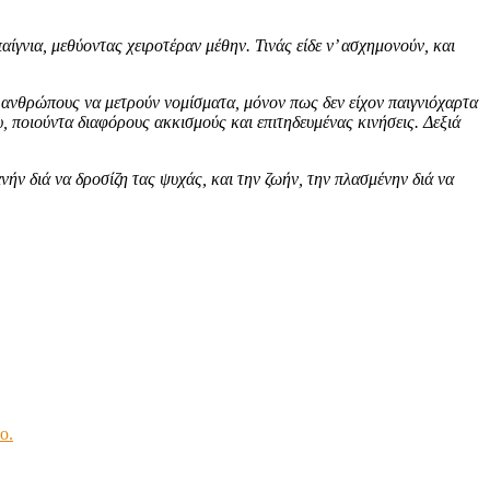
γνια, μεθύοντας χειροτέραν μέθην. Τινάς είδε ν’ ασχημονούν, και
 ανθρώπους να μετρούν νομίσματα, μόνον πως δεν είχον παιγνιόχαρτα
, ποιούντα διαφόρους ακκισμούς και επιτηδευμένας κινήσεις. Δεξιά
νήν διά να δροσίζη τας ψυχάς, και την ζωήν, την πλασμένην διά να
ο.