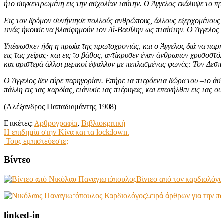
ήτο συγκεντρωμένη εις την ασχολίαν ταύτην. Ο Άγγελος εκάλυψε το πρ
Εις τον δρόμον συνήντησε πολλούς ανθρώπους, άλλους εξερχομένους απ
τινάς ήκουσε να βλασφημούν τον Αϊ-Βασίλην ως πταίστην. Ο Άγγελος ε
Υπέφωσκεν ήδη η πρωία της πρωτοχρονιάς, και ο Άγγελος διά να παρη
εις τας χείρας· και εις το βάθος, αντίκρυσεν έναν άνθρωπον χρυσοσ
και αριστερά άλλοι μερικοί έψαλλον με πεπλασμένας φωνάς: Τον Δεσπ
Ο Άγγελος δεν εύρε παρηγορίαν. Επήρε τα πτερόεντα δώρα του –το ά
πάλλη εις τας καρδίας, ετάνυσε τας πτέρυγας, και επανήλθεν εις τας ο
(Αλέξανδρος Παπαδιαμάντης 1908)
Ετικέτες:
Αρθρογραφία
,
Βιβλιοκριτική
Πλοήγηση
Η επιδημία στην Κίνα και τα lockdown.
Τους εμπιστεύεστε;
άρθρων
Βίντεο
Βίντεο από τον καρδιολό
Σειρά άρθρων για την 
linked-in