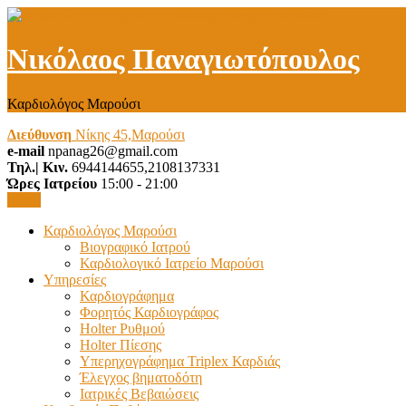
Νικόλαος Παναγιωτόπουλος
Καρδιολόγος Μαρούσι
Διεύθυνση
Νίκης 45,Μαρούσι
e-mail
npanag26@gmail.com
Τηλ.| Κιν.
6944144655,2108137331
Ώρες Ιατρείου
15:00 - 21:00
Menu
Καρδιολόγος Μαρούσι
Βιογραφικό Ιατρού
Καρδιολογικό Ιατρείο Μαρούσι
Υπηρεσίες
Καρδιογράφημα
Φορητός Καρδιογράφος
Holter Ρυθμού
Holter Πίεσης
Υπερηχογράφημα Triplex Καρδιάς
Έλεγχος βηματοδότη
Ιατρικές Βεβαιώσεις