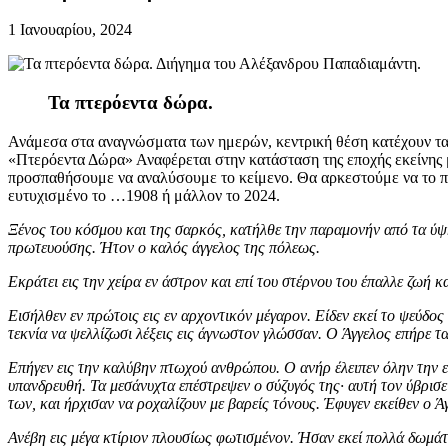
1 Ιανουαρίου, 2024
Τα πτερόεντα δώρα.
Ανάμεσα στα αναγνώσματα των ημερών, κεντρική θέση κατέχουν τα
«Πτερόεντα Δώρα» Αναφέρεται στην κατάσταση της εποχής εκείνης μ
προσπαθήσουμε να αναλύσουμε το κείμενο. Θα αρκεστούμε να το π
ευτυχισμένο το …1908 ή μάλλον το 2024.
Ξένος του κόσμου και της σαρκός, κατήλθε την παραμονήν από τα ύψη
πρωτευούσης. Ήτον ο καλός άγγελος της πόλεως.
Εκράτει εις την χείρα εν άστρον και επί του στέρνου του έπαλλε ζωή 
Εισήλθεν εν πρώτοις εις εν αρχοντικόν μέγαρον. Είδεν εκεί το ψεύδος
τεκνία να ψελλίζωσι λέξεις εις άγνωστον γλώσσαν. Ο Άγγελος επήρε τα
Επήγεν εις την καλύβην πτωχού ανθρώπου. Ο ανήρ έλειπεν όλην την ε
υπανδρευθή. Τα μεσάνυχτα επέστρεψεν ο σύζυγός της· αυτή τον ύβρισε 
των, και ήρχισαν να ροχαλίζουν με βαρείς τόνους. Έφυγεν εκείθεν ο Ά
Ανέβη εις μέγα κτίριον πλουσίως φωτισμένον. Ήσαν εκεί πολλά δωμάτ