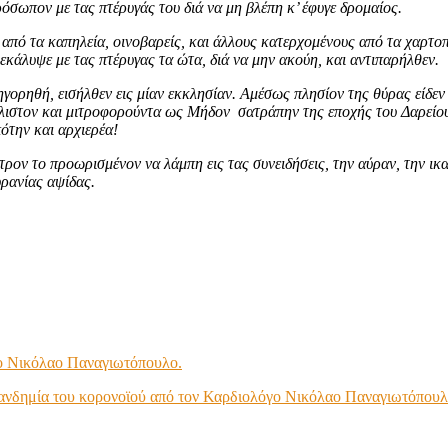
όσωπον με τας πτέρυγάς του διά να μη βλέπη κ’ έφυγε δρομαίος.
ό τα καπηλεία, οινοβαρείς, και άλλους κατερχομένους από τα χαρτοπαί
κάλυψε με τας πτέρυγας τα ώτα, διά να μην ακούη, και αντιπαρήλθεν.
γορηθή, εισήλθεν εις μίαν εκκλησίαν. Αμέσως πλησίον της θύρας είδεν
τόλιστον και μιτροφορούντα ως Μήδον σατράπην της εποχής του Δαρείου
ότην και αρχιερέα!
στρον το
προωρισμένον να λάμπη εις τας συνειδήσεις, την αύραν, την ικα
υρανίας αψίδας.
γο Νικόλαο Παναγιωτόπουλο.
πανδημία του κορονοϊού από τον Καρδιολόγο Νικόλαο Παναγιωτόπουλ