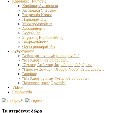
Καρδιακές Παθήσεις
Καρδιακή Ανεπάρκεια
Αρτηριακή Υπέρταση
Στεφανιαία Νόσος
Περικαρδίτιδα
Μυοκαρδιοπάθεια
Δυσλιπιδαιμία
Αρρυθμίες
Συγγενείς Καρδιοπάθειες
Βαλβιδοπάθειες
Οξεία μυοκαρδίτιδα
Αρθρογραφία
Άρθρα για την πανδημία κορονοϊού
“Με Άποψη”,σειρά άρθρων.
“Σχέσεις Ασθενούς-Ιατρού”,σειρά άρθρων.
“Προσεγγίζοντας τη Χρόνια Νόσο”,σειρά άρθρων.
Βιοηθική
“Με Άποψη για την Υγεία”,σειρά άρθρων
Πανεπιστημιακές Εργασίες
Videos
Επικοινωνία
Ελληνικά
English
Τα πτερόεντα δώρα