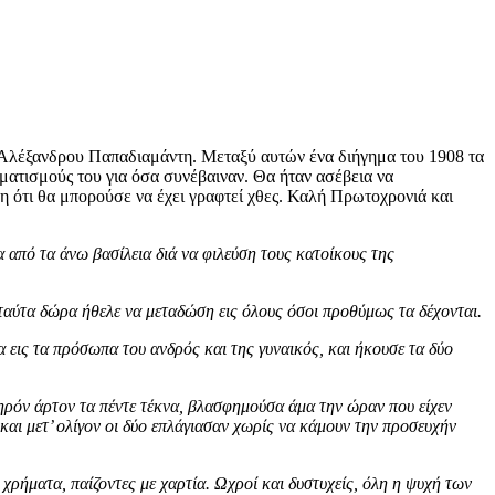
 Αλέξανδρου Παπαδιαμάντη. Μεταξύ αυτών ένα διήγημα του 1908 τα
ματισμούς του για όσα συνέβαιναν. Θα ήταν ασέβεια να
ότι θα μπορούσε να έχει γραφτεί χθες. Καλή Πρωτοχρονιά και
 από τα άνω βασίλεια διά να φιλεύση τους κατοίκους της
α ταύτα δώρα ήθελε να μεταδώση εις όλους όσοι προθύμως τα δέχονται.
α εις τα πρόσωπα του ανδρός και της γυναικός, και ήκουσε τα δύο
ξηρόν άρτον τα πέντε τέκνα, βλασφημούσα άμα την ώραν που είχεν
 και μετ’ ολίγον οι δύο επλάγιασαν χωρίς να κάμουν την προσευχήν
ρήματα, παίζοντες με χαρτία. Ωχροί και δυστυχείς, όλη η ψυχή των