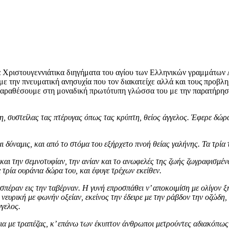
 Χριστουγεννιάτικα διηγήματα του αγίου των Ελληνικών γραμμάτων
ε την πνευματική ανησυχία που τον διακατείχε αλλά και τους προβλη
αραθέσουμε στη μοναδική πρωτότυπη γλώσσα του με την παρατήρηση 
, συστείλας τας πτέρυγας όπως τας κρύπτη, θείος άγγελος. Έφερε δώρα
και δύναμις, και από το στόμα του εξήρχετο πνοή θείας γαλήνης. Τα τρί
 και την σεμνοτυφίαν, την ανίαν και το ανωφελές της ζωής ζωγραφισμέν
 τρία ουράνια δώρα του, και έφυγε τρέχων εκείθεν.
σπέραν εις την ταβέρναν. Η γυνή επροσπάθει ν’ αποκοιμίση με ολίγον 
νευρική με φωνήν οξείαν, εκείνος την έδειρε με την ράβδον την οζώδη,
γγελος.
ια με τραπέζας, κ’ επάνω των έκυπτον άνθρωποι μετρούντες αδιακόπως χ