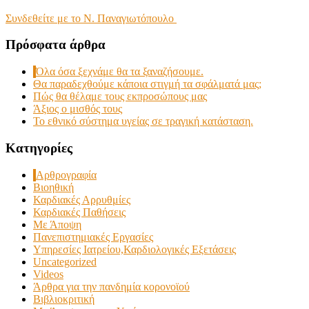
Συνδεθείτε με το Ν. Παναγιωτόπουλο
Πρόσφατα άρθρα
Όλα όσα ξεχνάμε θα τα ξαναζήσουμε.
Θα παραδεχθούμε κάποια στιγμή τα σφάλματά μας;
Πώς θα θέλαμε τους εκπροσώπους μας
Άξιος ο μισθός τους
Το εθνικό σύστημα υγείας σε τραγική κατάσταση.
Kατηγορίες
Αρθρογραφία
Βιοηθική
Καρδιακές Αρρυθμίες
Καρδιακές Παθήσεις
Με Άποψη
Πανεπιστημιακές Εργασίες
Υπηρεσίες Ιατρείου,Καρδιολογικές Εξετάσεις
Uncategorized
Videos
Άρθρα για την πανδημία κορονοϊού
Βιβλιοκριτική