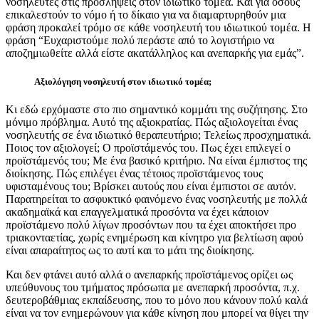
νοσηλευτές στις προσλήψεις στον ιδιωτικό τομέα. Και για όσους
επικαλεστούν το νόμο ή το δίκαιο για να διαμαρτυρηθούν μια
φράση προκαλεί τρόμο σε κάθε νοσηλευτή του ιδιωτικού τομέα. Η
φράση “Ευχαριστούμε πολύ περάστε από το λογιστήριο να
αποζημιωθείτε αλλά είστε ακατάλληλος και ανεπαρκής για εμάς”.
Αξιολόγηση νοσηλευτή στον ιδιωτικό τομέα;
Κι εδώ ερχόμαστε στο πιο σημαντικό κομμάτι της συζήτησης. Στο
μόνιμο πρόβλημα. Αυτό της αξιοκρατίας. Πώς αξιολογείται ένας
νοσηλευτής σε ένα ιδιωτικό θεραπευτήριο; Τελείως προσχηματικά.
Ποιος τον αξιολογεί; Ο προϊστάμενός του. Πως έχει επιλεγεί ο
προϊστάμενός του; Με ένα βασικό κριτήριο. Να είναι έμπιστος της
διοίκησης. Πώς επιλέγει ένας τέτοιος προϊστάμενος τους
υφισταμένους του; Βρίσκει αυτούς που είναι έμπιστοι σε αυτόν.
Παρατηρείται το ασφυκτικό φαινόμενο ένας νοσηλευτής με πολλά
ακαδημαϊκά και επαγγελματικά προσόντα να έχει κάποιον
προϊστάμενο πολύ λίγων προσόντων που τα έχει αποκτήσει προ
τριακονταετίας, χωρίς ενημέρωση και κίνητρο για βελτίωση αφού
είναι απαραίτητος ως το αυτί και το μάτι της διοίκησης.
Και δεν φτάνει αυτό αλλά ο ανεπαρκής προϊστάμενος ορίζει ως
υπεύθυνους του τμήματος πρόσωπα με ανεπαρκή προσόντα, π.χ.
δευτεροβάθμιας εκπαίδευσης, που το μόνο που κάνουν πολύ καλά
είναι να τον ενημερώνουν για κάθε κίνηση που μπορεί να θίγει την