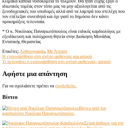
κλίμακα κάποια νοσοκομεία το τολμούν. Θα ήταν ευχής έργο ο
ιδιωτικός τομέας στον τόπο μας να μην αξιολογείται από τις
ξενοδοχειακές του υποδομές αλλά από τα λαμπρά του στελέχη που
τον επέλεξαν συνειδητά και όχι γιατί το δημόσιο δεν κάνει
προκηρύξεις τελευταία.
* Ο κ. Νικόλαος Παναγιωτόπουλος είναι ειδικός καρδιολόγος με
εξειδίκευση και πολύχρονη θητεία στην Διοίκηση Μονάδας
Εντατικής Θεραπείας
Ετικέτες:
Αρθρογραφία
,
Με Άποψη
Πλοήγηση
Η ενσυναίσθηση στη σχέση ασθενούς και ιατρού
Τι πετυχαίνει η ενσυναίσθηση στη σχέση ασθενούς- ιατρού;
άρθρων
Αφήστε μια απάντηση
Για να σχολιάσετε πρέπει να
συνδεθείτε
.
Βίντεο
Βίντεο από τον
καρδιολόγο Νικόλαο Παναγιωτόπουλο.
Σειρά άρθρων για την