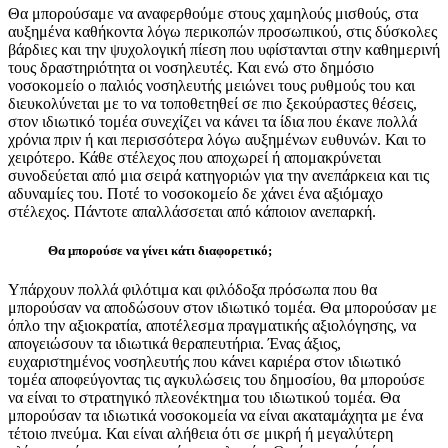
Θα μπορούσαμε να αναφερθούμε στους χαμηλούς μισθούς, στα
αυξημένα καθήκοντα λόγω περικοπών προσωπικού, στις δύσκολες
βάρδιες και την ψυχολογική πίεση που υφίστανται στην καθημερινή
τους δραστηριότητα οι νοσηλευτές. Και ενώ στο δημόσιο
νοσοκομείο ο παλιός νοσηλευτής μειώνει τους ρυθμούς του και
διευκολύνεται με το να τοποθετηθεί σε πιο ξεκούραστες θέσεις,
στον ιδιωτικό τομέα συνεχίζει να κάνει τα ίδια που έκανε πολλά
χρόνια πριν ή και περισσότερα λόγω αυξημένων ευθυνών. Και το
χειρότερο. Κάθε στέλεχος που αποχωρεί ή απομακρύνεται
συνοδεύεται από μια σειρά κατηγοριών για την ανεπάρκεια και τις
αδυναμίες του. Ποτέ το νοσοκομείο δε χάνει ένα αξιόμαχο
στέλεχος. Πάντοτε απαλλάσσεται από κάποιον ανεπαρκή.
Θα μπορούσε να γίνει κάτι διαφορετικό;
Υπάρχουν πολλά φιλότιμα και φιλόδοξα πρόσωπα που θα
μπορούσαν να αποδώσουν στον ιδιωτικό τομέα. Θα μπορούσαν με
όπλο την αξιοκρατία, αποτέλεσμα πραγματικής αξιολόγησης, να
απογειώσουν τα ιδιωτικά θεραπευτήρια. Ένας άξιος,
ευχαριστημένος νοσηλευτής που κάνει καριέρα στον ιδιωτικό
τομέα αποφεύγοντας τις αγκυλώσεις του δημοσίου, θα μπορούσε
να είναι το στρατηγικό πλεονέκτημα του ιδιωτικού τομέα. Θα
μπορούσαν τα ιδιωτικά νοσοκομεία να είναι ακαταμάχητα με ένα
τέτοιο πνεύμα. Και είναι αλήθεια ότι σε μικρή ή μεγαλύτερη