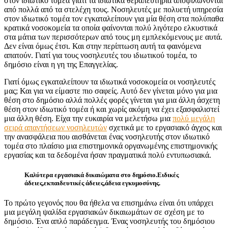
στον ιδιωτικό τομέα γιατί τα ιδιωτικά θεραπευτήρια αποψιλώνονται
από πολλά από τα στελέχη τους. Νοσηλευτές με πολυετή υπηρεσία
στον ιδιωτικό τομέα τον εγκαταλείπουν για μία θέση στα πολύπαθα
κρατικά νοσοκομεία τα οποία φαίνονται πολύ λιγότερο ελκυστικά
στα μάτια των περισσότερων από τους μη εμπλεκόμενους με αυτά.
Δεν είναι όμως έτσι. Και στην περίπτωση αυτή τα φαινόμενα
απατούν. Γιατί για τους νοσηλευτές του ιδιωτικού τομέα, το
δημόσιο είναι η γη της Επαγγελίας.
Γιατί όμως εγκαταλείπουν τα ιδιωτικά νοσοκομεία οι νοσηλευτές
μας; Και για να είμαστε πιο σαφείς. Αυτό δεν γίνεται μόνο για μια
θέση στο δημόσιο αλλά πολλές φορές γίνεται για μια άλλη άσχετη
θέση στον ιδιωτικό τομέα ή και χωρίς ακόμη να έχει εξασφαλιστεί
μια άλλη θέση. Είχα την ευκαιρία να μελετήσω μια
πολύ μεγάλη
σειρά απαντήσεων νοσηλευτών
σχετικά με το εργασιακό άγχος και
την ανασφάλεια που αισθάνεται ένας νοσηλευτής στον ιδιωτικό
τομέα στο πλαίσιο μια επιστημονικά οργανωμένης επιστημονικής
εργασίας και τα δεδομένα ήσαν πραγματικά πολύ εντυπωσιακά.
Καλύτερα εργασιακά δικαιώματα στο δημόσιο.Ειδικές
άδειες,εκπαιδευτικές άδειες,άδεια εγκυμοσύνης.
Το πρώτο γεγονός που θα ήθελα να επισημάνω είναι ότι υπάρχει
μια μεγάλη ψαλίδα εργασιακών δικαιωμάτων σε σχέση με το
δημόσιο. Ένα απλό παράδειγμα. Ένας νοσηλευτής του δημόσιου