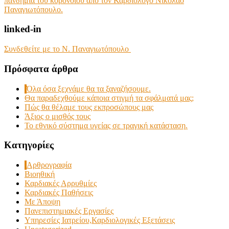
πανδημία του κορονοϊού από τον Καρδιολόγο Νικόλαο
Παναγιωτόπουλο.
linked-in
Συνδεθείτε με το Ν. Παναγιωτόπουλο
Πρόσφατα άρθρα
Όλα όσα ξεχνάμε θα τα ξαναζήσουμε.
Θα παραδεχθούμε κάποια στιγμή τα σφάλματά μας;
Πώς θα θέλαμε τους εκπροσώπους μας
Άξιος ο μισθός τους
Το εθνικό σύστημα υγείας σε τραγική κατάσταση.
Kατηγορίες
Αρθρογραφία
Βιοηθική
Καρδιακές Αρρυθμίες
Καρδιακές Παθήσεις
Με Άποψη
Πανεπιστημιακές Εργασίες
Υπηρεσίες Ιατρείου,Καρδιολογικές Εξετάσεις