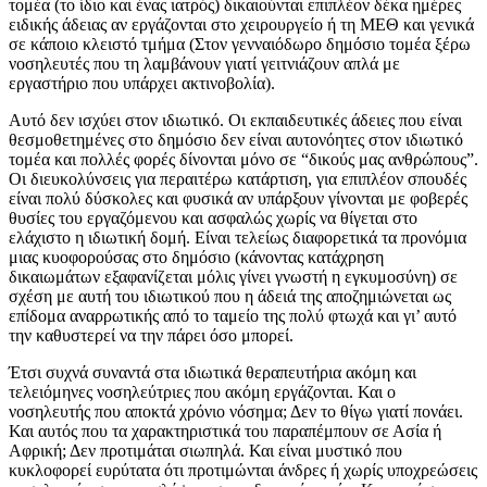
τομέα (το ίδιο και ένας ιατρός) δικαιούνται επιπλέον δέκα ημέρες
ειδικής άδειας αν εργάζονται στο χειρουργείο ή τη ΜΕΘ και γενικά
σε κάποιο κλειστό τμήμα (Στον γενναιόδωρο δημόσιο τομέα ξέρω
νοσηλευτές που τη λαμβάνουν γιατί γειτνιάζουν απλά με
εργαστήριο που υπάρχει ακτινοβολία).
Αυτό δεν ισχύει στον ιδιωτικό. Οι εκπαιδευτικές άδειες που είναι
θεσμοθετημένες στο δημόσιο δεν είναι αυτονόητες στον ιδιωτικό
τομέα και πολλές φορές δίνονται μόνο σε “δικούς μας ανθρώπους”.
Οι διευκολύνσεις για περαιτέρω κατάρτιση, για επιπλέον σπουδές
είναι πολύ δύσκολες και φυσικά αν υπάρξουν γίνονται με φοβερές
θυσίες του εργαζόμενου και ασφαλώς χωρίς να θίγεται στο
ελάχιστο η ιδιωτική δομή. Είναι τελείως διαφορετικά τα προνόμια
μιας κυοφορούσας στο δημόσιο (κάνοντας κατάχρηση
δικαιωμάτων εξαφανίζεται μόλις γίνει γνωστή η εγκυμοσύνη) σε
σχέση με αυτή του ιδιωτικού που η άδειά της αποζημιώνεται ως
επίδομα αναρρωτικής από το ταμείο της πολύ φτωχά και γι’ αυτό
την καθυστερεί να την πάρει όσο μπορεί.
Έτσι συχνά συναντά στα ιδιωτικά θεραπευτήρια ακόμη και
τελειόμηνες νοσηλεύτριες που ακόμη εργάζονται. Και ο
νοσηλευτής που αποκτά χρόνιο νόσημα; Δεν το θίγω γιατί πονάει.
Και αυτός που τα χαρακτηριστικά του παραπέμπουν σε Ασία ή
Αφρική; Δεν προτιμάται σιωπηλά. Και είναι μυστικό που
κυκλοφορεί ευρύτατα ότι προτιμώνται άνδρες ή χωρίς υποχρεώσεις