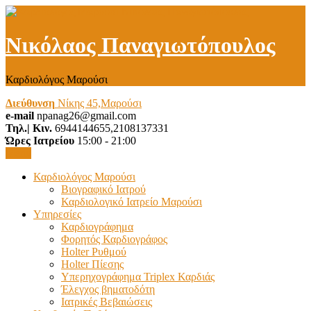
Νικόλαος Παναγιωτόπουλος
Καρδιολόγος Μαρούσι
Διεύθυνση
Νίκης 45,Μαρούσι
e-mail
npanag26@gmail.com
Τηλ.| Κιν.
6944144655,2108137331
Ώρες Ιατρείου
15:00 - 21:00
Menu
Καρδιολόγος Μαρούσι
Βιογραφικό Ιατρού
Καρδιολογικό Ιατρείο Μαρούσι
Υπηρεσίες
Καρδιογράφημα
Φορητός Καρδιογράφος
Holter Ρυθμού
Holter Πίεσης
Υπερηχογράφημα Triplex Καρδιάς
Έλεγχος βηματοδότη
Ιατρικές Βεβαιώσεις