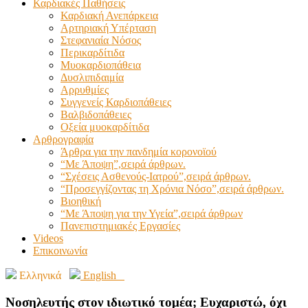
Καρδιακές Παθήσεις
Καρδιακή Ανεπάρκεια
Αρτηριακή Υπέρταση
Στεφανιαία Νόσος
Περικαρδίτιδα
Μυοκαρδιοπάθεια
Δυσλιπιδαιμία
Αρρυθμίες
Συγγενείς Καρδιοπάθειες
Βαλβιδοπάθειες
Οξεία μυοκαρδίτιδα
Αρθρογραφία
Άρθρα για την πανδημία κορονοϊού
“Με Άποψη”,σειρά άρθρων.
“Σχέσεις Ασθενούς-Ιατρού”,σειρά άρθρων.
“Προσεγγίζοντας τη Χρόνια Νόσο”,σειρά άρθρων.
Βιοηθική
“Με Άποψη για την Υγεία”,σειρά άρθρων
Πανεπιστημιακές Εργασίες
Videos
Επικοινωνία
Ελληνικά
English
Νοσηλευτής στον ιδιωτικό τομέα; Ευχαριστώ, όχι