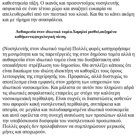
καθεστηκυία τάξη. Ο ικανός και προσοντούχος νοσηλευτής
ασφυκτιά σε έναν τέτοιο χώρο και αναζητεί ευκαιρία να
απελευθερωθεί από τον πιεστικό του κλοιό. Και θα το κάνει ακόμη
και με τίμημα την ανασφάλεια.
Αυθαιρεσία στον ιδιωτικό τομέα.Χαμηλοί μισθοί,αυξημένα
καθήκοντα,ψυχολογική πίεση.
(Νοσηλευτής στον ιδιωτικό τομέα) Πολλές φορές κατηγορήσαμε
τη μονιμότητα και τις παρενέργειές της στον δημόσιο τομέα αλλά η
αυθαιρεσία στον ιδιωτικό τομέα είναι πιο δυσβάστακτη από
οποιαδήποτε στρέβλωση του δημοσίου. Θα αντιλέξει κάποιος ότι
είναι δικαίωμα του ιδιώτη ιδιοκτήτη να καθορίζει τους όρους
λειτουργίας της επιχείρησής του. Προφανώς, αλλά δυστυχώς το
αποτέλεσμα είναι εμφανές στον χρήστη των υπηρεσιών του
ιδιωτικού νοσοκομείου. Και μάλιστα σε αυτόν που πληρώνει αδρά
τις ιδιωτικές ασφαλιστικές εταιρείες με στόχο την καλύτερη
νοσοκομειακή περίθαλψη. Είναι συχνές οι διαπιστώσεις ασθενών
που αφορούν κακή νοσηλευτική περίθαλψη, ανεπάρκεια και
απειρία, σε μεγάλα και πολυδιαφημισμένα ιδιωτικά νοσοκομεία
και αυτό οφείλεται στη συνεχή ανανέωση των προσώπων αλλά και
την υποβόσκουσα δυσφορία του νοσηλευτικού προσωπικού.
Πολλές φορές δεν προλαβαίνουν να συμπληρώσουν μερικούς
μήνες και αποχωρούν.