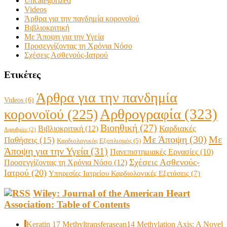
Uncategorized
Videos
Άρθρα για την πανδημία κορονοϊού
Βιβλιοκριτική
Με Άποψη για την Υγεία
Προσεγγίζοντας τη Χρόνια Νόσο
Σχέσεις Ασθενούς-Ιατρού
Ετικέτες
Άρθρα για την πανδημία
Videos
(6)
Αρθρογραφία
(323)
κορονοϊού
(225)
Βιοηθική
(27)
Βιβλιοκριτική
(12)
Καρδιακές
Αρρυθμίες
(2)
Με Άποψη
(30)
Με
Παθήσεις
(15)
Καρδιολογικός Εξοπλισμός
(5)
Άποψη για την Υγεία
(31)
Πανεπιστημιακές Εργασίες
(10)
Σχέσεις Ασθενούς-
Προσεγγίζοντας τη Χρόνια Νόσο
(12)
Ιατρού
(20)
Υπηρεσίες Ιατρείου Καρδιολογικές Εξετάσεις
(7)
Wiley: Journal of the American Heart
Association: Table of Contents
Keratin 17 Methyltransferasean14 Methylation Axis: A Novel