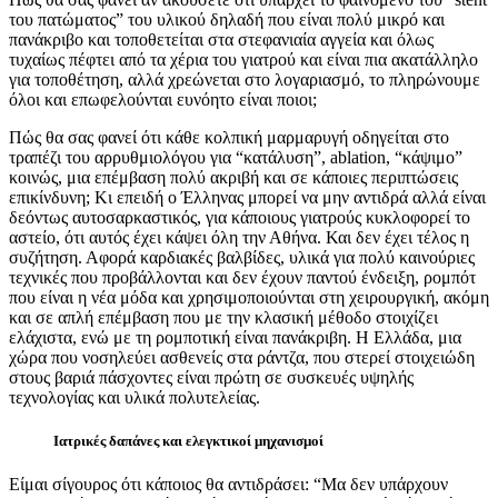
του πατώματος” του υλικού δηλαδή που είναι πολύ μικρό και
πανάκριβο και τοποθετείται στα στεφανιαία αγγεία και όλως
τυχαίως πέφτει από τα χέρια του γιατρού και είναι πια ακατάλληλο
για τοποθέτηση, αλλά χρεώνεται στο λογαριασμό, το πληρώνουμε
όλοι και επωφελούνται ευνόητο είναι ποιοι;
Πώς θα σας φανεί ότι κάθε κολπική μαρμαρυγή οδηγείται στο
τραπέζι του αρρυθμιολόγου για “κατάλυση”, ablation, “κάψιμο”
κοινώς, μια επέμβαση πολύ ακριβή και σε κάποιες περιπτώσεις
επικίνδυνη; Κι επειδή ο Έλληνας μπορεί να μην αντιδρά αλλά είναι
δεόντως αυτοσαρκαστικός, για κάποιους γιατρούς κυκλοφορεί το
αστείο, ότι αυτός έχει κάψει όλη την Αθήνα. Και δεν έχει τέλος η
συζήτηση. Αφορά καρδιακές βαλβίδες, υλικά για πολύ καινούριες
τεχνικές που προβάλλονται και δεν έχουν παντού ένδειξη, ρομπότ
που είναι η νέα μόδα και χρησιμοποιούνται στη χειρουργική, ακόμη
και σε απλή επέμβαση που με την κλασική μέθοδο στοιχίζει
ελάχιστα, ενώ με τη ρομποτική είναι πανάκριβη. Η Ελλάδα, μια
χώρα που νοσηλεύει ασθενείς στα ράντζα, που στερεί στοιχειώδη
στους βαριά πάσχοντες είναι πρώτη σε συσκευές υψηλής
τεχνολογίας και υλικά πολυτελείας.
Ιατρικές δαπάνες και ελεγκτικοί μηχανισμοί
Είμαι σίγουρος ότι κάποιος θα αντιδράσει: “Μα δεν υπάρχουν