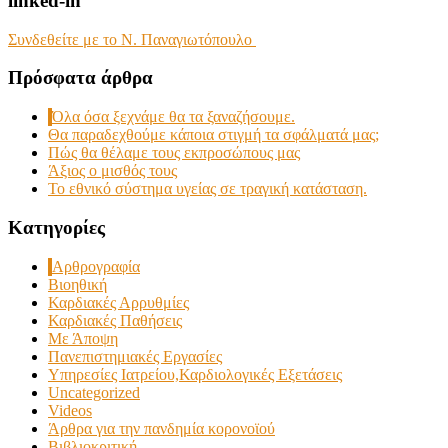
linked-in
Συνδεθείτε με το Ν. Παναγιωτόπουλο
Πρόσφατα άρθρα
Όλα όσα ξεχνάμε θα τα ξαναζήσουμε.
Θα παραδεχθούμε κάποια στιγμή τα σφάλματά μας;
Πώς θα θέλαμε τους εκπροσώπους μας
Άξιος ο μισθός τους
Το εθνικό σύστημα υγείας σε τραγική κατάσταση.
Kατηγορίες
Αρθρογραφία
Βιοηθική
Καρδιακές Αρρυθμίες
Καρδιακές Παθήσεις
Με Άποψη
Πανεπιστημιακές Εργασίες
Υπηρεσίες Ιατρείου,Καρδιολογικές Εξετάσεις
Uncategorized
Videos
Άρθρα για την πανδημία κορονοϊού
Βιβλιοκριτική