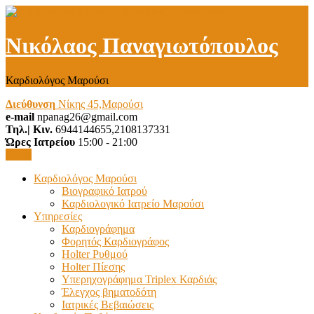
Νικόλαος Παναγιωτόπουλος
Καρδιολόγος Μαρούσι
Διεύθυνση
Νίκης 45,Μαρούσι
e-mail
npanag26@gmail.com
Τηλ.| Κιν.
6944144655,2108137331
Ώρες Ιατρείου
15:00 - 21:00
Menu
Καρδιολόγος Μαρούσι
Βιογραφικό Ιατρού
Καρδιολογικό Ιατρείο Μαρούσι
Υπηρεσίες
Καρδιογράφημα
Φορητός Καρδιογράφος
Holter Ρυθμού
Holter Πίεσης
Υπερηχογράφημα Triplex Καρδιάς
Έλεγχος βηματοδότη
Ιατρικές Βεβαιώσεις