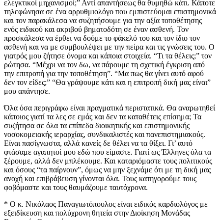
ελεγκτικοί μηχανισμοί;” Αντί απαντήσεως θα θυμηθώ κάτι. Κάποτε
τηλεφώνησα σε ένα αρρυθμιολόγο που εμπιστεύομαι επιστημονικά
και τον παρακάλεσα να συζητήσουμε για την αξία τοποθέτησης
ενός ειδικού και ακριβού βηματοδότη σε έναν ασθενή. Τον
προσκάλεσα να έρθει να δούμε το φάκελό του και τον ίδιο τον
ασθενή και να με συμβουλέψει με την πείρα και τις γνώσεις του. Ο
γιατρός μου ζήτησε όνομα και κάποια στοιχεία. “Τι τα θέλεις;” τον
ρώτησα. “Μέχρι να τον δω, να πάρουμε τη σχετική έγκριση από
την επιτροπή για την τοποθέτηση”. “Μα πως θα γίνει αυτό αφού
δεν τον είδες;” “Θα γράψουμε κάτι και η επιτροπή δική μας είναι”
μου απάντησε.
Όλα όσα περιγράφω είναι πραγματικά περιστατικά. Θα αναρωτηθεί
κάποιος γιατί τα λες σε εμάς και δεν τα καταθέτεις επίσημα; Τα
συζήτησα σε όλα τα επίπεδα διοικητικής και επιστημονικής
νοσοκομειακής ιεραρχίας, συνδικαλιστές και πανεπιστημιακούς.
Είναι πασίγνωστα, αλλά κανείς δε θέλει να τα θίξει. Γι’ αυτό
φτάσαμε αγαπητοί μου εδώ που είμαστε. Γιατί ως Έλληνες όλα τα
ξέρουμε, αλλά δεν μπλέκουμε. Και καταριόμαστε τους πολιτικούς
και όσους “τα παίρνουν”, όμως να μην ξεχνάμε ότι με τη δική μας
ανοχή και επιβράβευση γίνονται όλα. Τους κατηγορούμε τους
φοβόμαστε και τους θαυμάζουμε ταυτόχρονα.
* Ο κ. Νικόλαος Παναγιωτόπουλος είναι ειδικός καρδιολόγος με
εξειδίκευση και πολύχρονη θητεία στην Διοίκηση Μονάδας