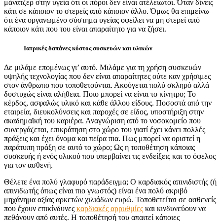
μάνατζερ στην υγεία ότι οι πόροι δεν είναι ατέλειωτοι. Όταν δίνεις
κάτι σε κάποιον το στερείς από κάποιον άλλο. Όμως θα επιμείνω
ότι ένα οργανωμένο σύστημα υγείας οφείλει να μη στερεί από
κάποιον κάτι που του είναι απαραίτητο για να ζήσει.
Ιατρικές δαπάνες κόστος συσκευών και υλικών
Δε μιλάμε επομένως γι’ αυτό. Μιλάμε για τη χρήση συσκευών
υψηλής τεχνολογίας που δεν είναι απαραίτητες ούτε καν χρήσιμες
στον άνθρωπο που τοποθετούνται. Ακούγεται πολύ σκληρό αλλά
δυστυχώς είναι αλήθεια. Ποιο μπορεί να είναι το κίνητρο; Το
κέρδος, ασφαλώς υλικό και κάθε άλλου είδους. Ποσοστά από την
εταιρεία, διευκολύνσεις και παροχές σε είδος, υποστήριξη στην
ακαδημαϊκή του καριέρα. Αναγνώριση από το νοσοκομείο που
συνεργάζεται, επικράτηση στο χώρο του γιατί έχει κάνει πολλές
πράξεις και έχει όνομα και πείρα πια. Πως μπορεί να οριστεί η
παράτυπη πράξη σε αυτό το χώρο; Ως η τοποθέτηση κάποιας
συσκευής ή ενός υλικού που υπερβαίνει τις ενδείξεις και το όφελος
για τον ασθενή.
Θέλετε ένα πολύ γλαφυρό παράδειγμα; Ο καρδιακός απινιδιστής (ή
απινιδωτής όπως είναι πιο γνωστός) είναι ένα πολύ ακριβό
μηχάνημα αξίας αρκετών χιλιάδων ευρώ. Τοποθετείται σε ασθενείς
που έχουν επικίνδυνες
καρδιακές αρρυθμίες
και κινδυνεύουν να
πεθάνουν από αυτές. Η τοποθέτησή του απαιτεί κάποιες