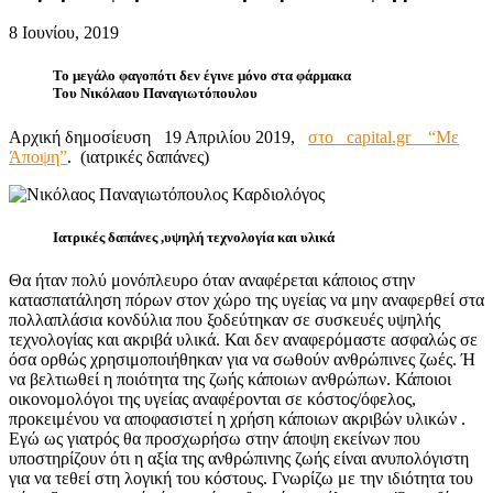
8 Ιουνίου, 2019
Το μεγάλο φαγοπότι δεν έγινε μόνο στα φάρμακα
Του Νικόλαου Παναγιωτόπουλου
Αρχική δημοσίευση 19 Απριλίου 2019,
στο capital.gr “Με
Άποψη”
. (ιατρικές δαπάνες)
Ιατρικές δαπάνες ,υψηλή τεχνολογία και υλικά
Θα ήταν πολύ μονόπλευρο όταν αναφέρεται κάποιος στην
κατασπατάληση πόρων στον χώρο της υγείας να μην αναφερθεί στα
πολλαπλάσια κονδύλια που ξοδεύτηκαν σε συσκευές υψηλής
τεχνολογίας και ακριβά υλικά. Και δεν αναφερόμαστε ασφαλώς σε
όσα ορθώς χρησιμοποιήθηκαν για να σωθούν ανθρώπινες ζωές. Ή
να βελτιωθεί η ποιότητα της ζωής κάποιων ανθρώπων. Κάποιοι
οικονομολόγοι της υγείας αναφέρονται σε κόστος/όφελος,
προκειμένου να αποφασιστεί η χρήση κάποιων ακριβών υλικών .
Εγώ ως γιατρός θα προσχωρήσω στην άποψη εκείνων που
υποστηρίζουν ότι η αξία της ανθρώπινης ζωής είναι ανυπολόγιστη
για να τεθεί στη λογική του κόστους. Γνωρίζω με την ιδιότητα του