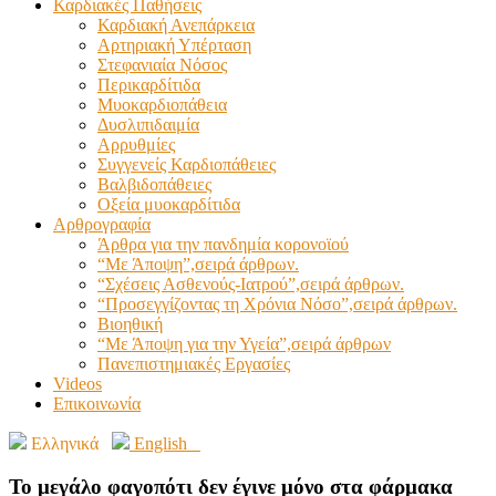
Καρδιακές Παθήσεις
Καρδιακή Ανεπάρκεια
Αρτηριακή Υπέρταση
Στεφανιαία Νόσος
Περικαρδίτιδα
Μυοκαρδιοπάθεια
Δυσλιπιδαιμία
Αρρυθμίες
Συγγενείς Καρδιοπάθειες
Βαλβιδοπάθειες
Οξεία μυοκαρδίτιδα
Αρθρογραφία
Άρθρα για την πανδημία κορονοϊού
“Με Άποψη”,σειρά άρθρων.
“Σχέσεις Ασθενούς-Ιατρού”,σειρά άρθρων.
“Προσεγγίζοντας τη Χρόνια Νόσο”,σειρά άρθρων.
Βιοηθική
“Με Άποψη για την Υγεία”,σειρά άρθρων
Πανεπιστημιακές Εργασίες
Videos
Επικοινωνία
Ελληνικά
English
Το μεγάλο φαγοπότι δεν έγινε μόνο στα φάρμακα