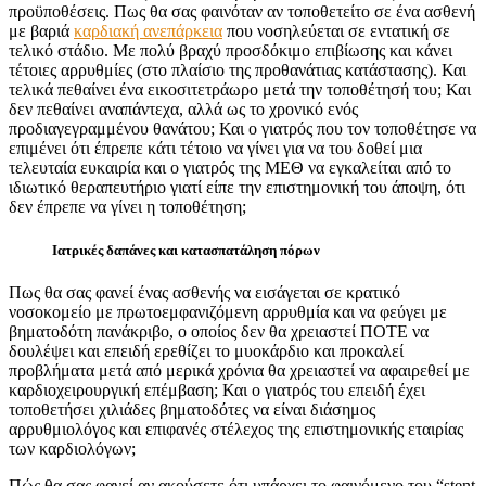
προϋποθέσεις. Πως θα σας φαινόταν αν τοποθετείτο σε ένα ασθενή
με βαριά
καρδιακή ανεπάρκεια
που νοσηλεύεται σε εντατική σε
τελικό στάδιο. Με πολύ βραχύ προσδόκιμο επιβίωσης και κάνει
τέτοιες αρρυθμίες (στο πλαίσιο της προθανάτιας κατάστασης). Και
τελικά πεθαίνει ένα εικοσιτετράωρο μετά την τοποθέτησή του; Και
δεν πεθαίνει αναπάντεχα, αλλά ως το χρονικό ενός
προδιαγεγραμμένου θανάτου; Και ο γιατρός που τον τοποθέτησε να
επιμένει ότι έπρεπε κάτι τέτοιο να γίνει για να του δοθεί μια
τελευταία ευκαιρία και ο γιατρός της ΜΕΘ να εγκαλείται από το
ιδιωτικό θεραπευτήριο γιατί είπε την επιστημονική του άποψη, ότι
δεν έπρεπε να γίνει η τοποθέτηση;
Ιατρικές δαπάνες και κατασπατάληση πόρων
Πως θα σας φανεί ένας ασθενής να εισάγεται σε κρατικό
νοσοκομείο με πρωτοεμφανιζόμενη αρρυθμία και να φεύγει με
βηματοδότη πανάκριβο, ο οποίος δεν θα χρειαστεί ΠΟΤΕ να
δουλέψει και επειδή ερεθίζει το μυοκάρδιο και προκαλεί
προβλήματα μετά από μερικά χρόνια θα χρειαστεί να αφαιρεθεί με
καρδιοχειρουργική επέμβαση; Και ο γιατρός του επειδή έχει
τοποθετήσει χιλιάδες βηματοδότες να είναι διάσημος
αρρυθμιολόγος και επιφανές στέλεχος της επιστημονικής εταιρίας
των καρδιολόγων;
Πώς θα σας φανεί αν ακούσετε ότι υπάρχει το φαινόμενο του “stent