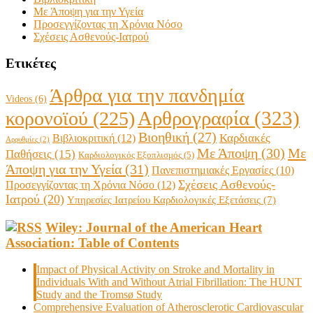
Με Άποψη για την Υγεία
Προσεγγίζοντας τη Χρόνια Νόσο
Σχέσεις Ασθενούς-Ιατρού
Ετικέτες
Άρθρα για την πανδημία
Videos
(6)
Αρθρογραφία
(323)
κορονοϊού
(225)
Βιοηθική
(27)
Βιβλιοκριτική
(12)
Καρδιακές
Αρρυθμίες
(2)
Με Άποψη
(30)
Με
Παθήσεις
(15)
Καρδιολογικός Εξοπλισμός
(5)
Άποψη για την Υγεία
(31)
Πανεπιστημιακές Εργασίες
(10)
Σχέσεις Ασθενούς-
Προσεγγίζοντας τη Χρόνια Νόσο
(12)
Ιατρού
(20)
Υπηρεσίες Ιατρείου Καρδιολογικές Εξετάσεις
(7)
Wiley: Journal of the American Heart
Association: Table of Contents
Impact of Physical Activity on Stroke and Mortality in
Individuals With and Without Atrial Fibrillation: The HUNT
Study and the Tromsø Study
Comprehensive Evaluation of Atherosclerotic Cardiovascular