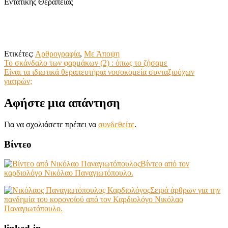
Εντατικής Θεραπείας
Ετικέτες:
Αρθρογραφία
,
Με Άποψη
Πλοήγηση
Το σκάνδαλο των φαρμάκων (2) : όπως το ζήσαμε
Είναι τα ιδιωτικά θεραπευτήρια νοσοκομεία συνταξιούχων
άρθρων
γιατρών;
Αφήστε μια απάντηση
Για να σχολιάσετε πρέπει να
συνδεθείτε
.
Βίντεο
Βίντεο από τον
καρδιολόγο Νικόλαο Παναγιωτόπουλο.
Σειρά άρθρων για την
πανδημία του κορονοϊού από τον Καρδιολόγο Νικόλαο
Παναγιωτόπουλο.