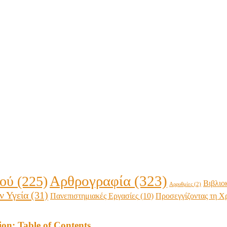
Αρθρογραφία
(323)
ϊού
(225)
Βιβλιο
Αρρυθμίες
(2)
ν Υγεία
(31)
Προσεγγίζοντας τη Χ
Πανεπιστημιακές Εργασίες
(10)
ion: Table of Contents