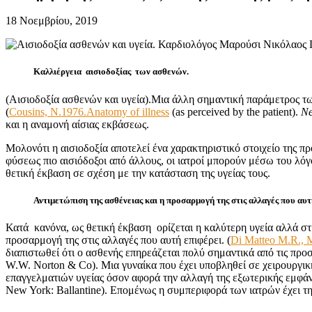
18 Νοεμβρίου, 2019
Καλλιέργεια αισιοδοξίας των ασθενών.
(Αισιοδοξία ασθενών και υγεία).Μια άλλη σημαντική παράμετρος των
(
Cousins, N.1976.Anatomy of illness
(as perceived by the patient).
Ne
και η αναμονή αίσιας εκβάσεως.
Μολονότι η αισιοδοξία αποτελεί ένα χαρακτηριστικό στοιχείο της 
φύσεως πιο αισιόδοξοι από άλλους, οι ιατροί μπορούν μέσω του λόγ
θετική έκβαση σε σχέση με την κατάσταση της υγείας τους.
Αντιμετώπιση της ασθένειας και η προσαρμογή της στις αλλαγές που αυτ
Κατά
κανόνα, ως θετική έκβαση
ορίζεται η καλύτερη υγεία αλλά στ
προσαρμογή της στις αλλαγές που αυτή επιφέρει. (
Di Matteo M.R., M
διαπιστωθεί ότι ο ασθενής επηρεάζεται πολύ σημαντικά από τις προ
W.W. Norton & Co). Μια γυναίκα που έχει υποβληθεί σε χειρουργικ
επαγγελματιών υγείας όσον αφορά την αλλαγή της εξωτερικής εμφάνισή
New York: Ballantine). Επομένως η συμπεριφορά των ιατρών έχει τη 